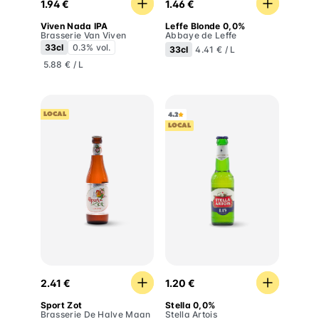
1.94 €
1.46 €
Viven Nada IPA
Leffe Blonde 0,0%
Brasserie Van Viven
Abbaye de Leffe
33cl
0.3% vol.
33cl
4.41 € / L
5.88 € / L
LOCAL
4.2
LOCAL
Sport Zot
Stella 0,0%
2.41 €
1.20 €
Sport Zot
Stella 0,0%
Brasserie De Halve Maan
Stella Artois