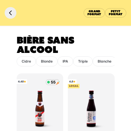
GRAND
PETIT
FORMAT
FORMAT
BIÈRE SANS
ALCOOL
Cidre
Blonde
IPA
Triple
Blanche
Ambr
4.45
4.5
LOCAL