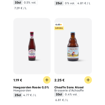
33cl
0.5% vol.
25cl
0% vol.
4.81 € / L
7.29 € / L
4.43
LOCAL
Hoegaarden Rosée 0,0%
Chouffe Sans Alcool
1.19 €
2.25 €
Hoegaarden Rosée 0,0%
Chouffe Sans Alcool
Hoegaarden
Brasserie d'Achouffe
33cl
0.4% vol.
25cl
4.77 € / L
6.81 € / L