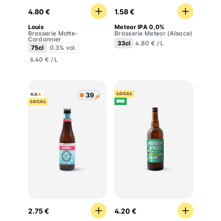
Louis
Meteor IPA 0,0%
4.80 €
1.58 €
Louis
Meteor IPA 0,0%
Brasserie Motte-
Brasserie Meteor (Alsace)
Cordonnier
33cl
4.80 € / L
75cl
0.3% vol.
6.40 € / L
LOCAL
4.6
BIO
LOCAL
Goxoa IPA
Moulins d’Ascq Sour IPA Sa
2.75 €
4.20 €