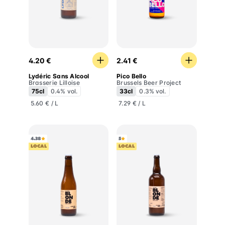
Lydéric Sans Alcool
Pico Bello
4.20 €
2.41 €
Lydéric Sans Alcool
Pico Bello
Brasserie Lilloise
Brussels Beer Project
75cl
0.4% vol.
33cl
0.3% vol.
5.60 € / L
7.29 € / L
4.38
5
LOCAL
LOCAL