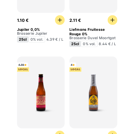
Jupiler 0,0%
Liefmans Fruitesse Rouge 
1.10 €
2.11 €
Jupiler 0,0%
Liefmans Fruitesse
Brasserie Jupiler
Rouge 0%
Brasserie Duvel Moortgat
25cl
0% vol.
4.39 € / L
25cl
0% vol.
8.44 € / L
4.56
4
LOCAL
LOCAL
Viven Nada IPA
Leffe Blonde 0,0%