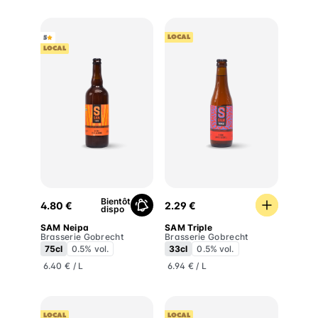
LOCAL
5
LOCAL
SAM Neipa
SAM Triple
Bientôt
4.80 €
2.29 €
dispo
SAM Neipa
SAM Triple
Brasserie Gobrecht
Brasserie Gobrecht
75cl
0.5% vol.
33cl
0.5% vol.
6.40 € / L
6.94 € / L
LOCAL
LOCAL