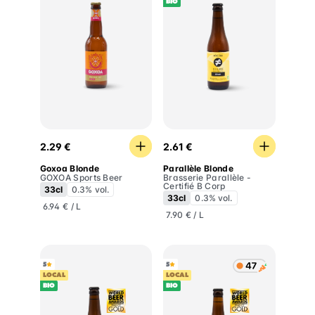
BIO
Goxoa Blonde
Parallèle Blonde
2.29 €
2.61 €
Goxoa Blonde
Parallèle Blonde
GOXOA Sports Beer
Brasserie Parallèle -
Certifié B Corp
33cl
0.3% vol.
33cl
0.3% vol.
6.94 € / L
7.90 € / L
5
5
LOCAL
LOCAL
BIO
BIO