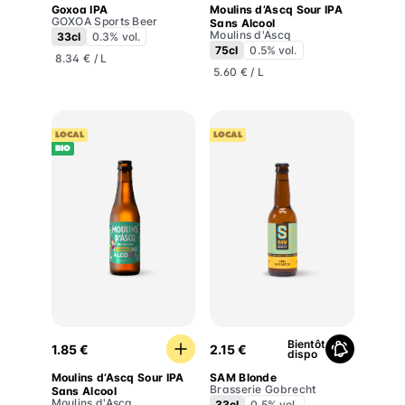
Goxoa IPA
Moulins d’Ascq Sour IPA
GOXOA Sports Beer
Sans Alcool
Moulins d'Ascq
33cl
0.3% vol.
75cl
0.5% vol.
8.34 € / L
5.60 € / L
LOCAL
LOCAL
BIO
Moulins d’Ascq Sour IPA Sans Alcool
SAM Blonde
Bientôt
1.85 €
2.15 €
dispo
Moulins d’Ascq Sour IPA
SAM Blonde
Brasserie Gobrecht
Sans Alcool
Moulins d'Ascq
33cl
0.5% vol.