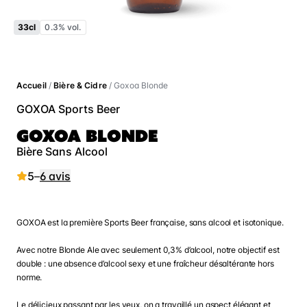
33cl
0.3% vol.
Accueil
/
Bière & Cidre
/ Goxoa Blonde
GOXOA Sports Beer
GOXOA BLONDE
Bière Sans Alcool
5
–
6 avis
GOXOA est la première Sports Beer française, sans alcool et isotonique.
Avec notre Blonde Ale avec seulement 0,3% d’alcool, notre objectif est
double : une absence d’alcool sexy et une fraîcheur désaltérante hors
norme.
Le délicieux passant par les yeux, on a travaillé un aspect élégant et