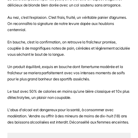
délicieux de blonde bien dorée avec un col soutenu sans arrogance.
Au nez, c’est l’explosion. C’est frais, fruité, un véritable panier d’agrumes.
On reconnaîtra la signature de notre levure dopée aux houblons
centennial.
En bouche, c’est la confirmation, on retrouve la fraîcheur promise,
couplée à de magnifiques notes de pain, céréales et légèrement acidulée
vous séchant le bout de la langue.
Un produit équilibré, exquis en bouche dont l’amertume modérée et la
fraîcheur se mariera parfaitement avec vos intenses moments de soifs
pour le plus grand bonheur des sportifs asséchés.
Le tout avec 50% de calories en moins qu’une bière classique et 10x plus
d’électrolytes, un plaisir non coupable.
L'abus d'alcool est dangereux pour la santé, à consommer avec
modération. Vendre ou offrir à des mineurs de moins de dix-huit (18) ans
des boissons alcoolisées est interdit. Déconseillé aux femmes enceintes.