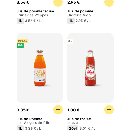
3.56 €
2.95 €
Jus de pomme fraise
Jus de pomme
Fruits des Weppes
Cidrerie Nicol
1L
1L
3.56 € / L
2.95 € / L
LOCAL
5
BIO
Jus de Pomme
Jus de fraise
3.35 €
1.00 €
Jus de Pomme
Jus de fraise
Les Vergers de l'Ille
Looza
1L
20cl
3.35 € / L
5.01 € / L