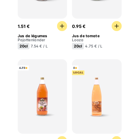
Jus de légumes
Jus de tomate
1.51 €
0.95 €
Jus de légumes
Jus de tomate
Pajottenlander
Looza
20cl
20cl
7.54 € / L
4.75 € / L
4.75
5
LOCAL
Jus de pomme fraise
Jus de pomme