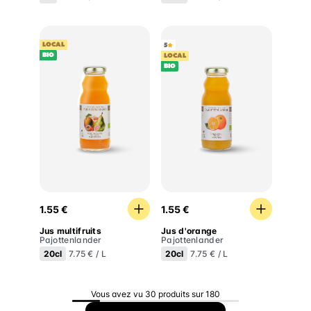
LOCAL
5
BIO
LOCAL
BIO
Jus multifruits
Jus d'orange
1.55 €
1.55 €
Jus multifruits
Jus d'orange
Pajottenlander
Pajottenlander
20cl
20cl
7.75 € / L
7.75 € / L
Vous avez vu 30 produits sur 180