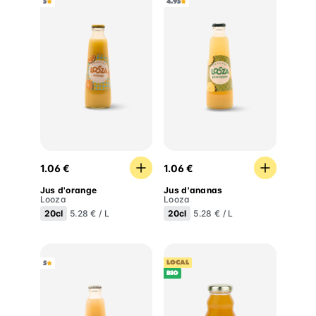
5
4.95
Jus d'orange
Jus d'ananas
1.06 €
1.06 €
Jus d'orange
Jus d'ananas
Looza
Looza
20cl
20cl
5.28 € / L
5.28 € / L
LOCAL
5
BIO