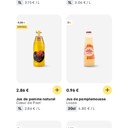
1L
1L
3.15 € / L
3.06 € / L
4.36
5
LOCAL
Jus de pomme naturel
Jus de pamplemousse
2.86 €
0.96 €
Jus de pomme naturel
Jus de pamplemousse
Coeur de Pom'
Looza
1L
20cl
2.86 € / L
4.80 € / L