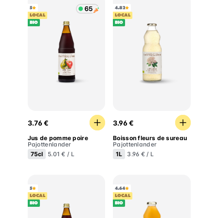
5
4.82
LOCAL
LOCAL
BIO
BIO
Jus de pomme poire
Boisson fleurs de sureau
3.76 €
3.96 €
Jus de pomme poire
Boisson fleurs de sureau
Pajottenlander
Pajottenlander
75cl
1L
5.01 € / L
3.96 € / L
5
4.64
LOCAL
LOCAL
BIO
BIO