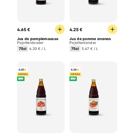
Jus de pamplemousse
Jus de pomme ananas
4.65 €
4.25 €
Jus de pamplemousse
Jus de pomme ananas
Pajottenlander
Pajottenlander
75cl
75cl
6.20 € / L
5.67 € / L
4.55
4.38
LOCAL
LOCAL
BIO
BIO