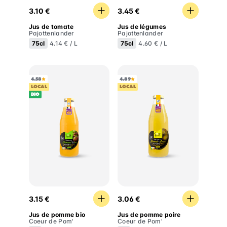
Jus de tomate
Jus de légumes
3.10 €
3.45 €
Jus de tomate
Jus de légumes
Pajottenlander
Pajottenlander
75cl
75cl
4.14 € / L
4.60 € / L
4.58
4.89
LOCAL
LOCAL
BIO
Jus de pomme bio
Jus de pomme poire
3.15 €
3.06 €
Jus de pomme bio
Jus de pomme poire
Coeur de Pom'
Coeur de Pom'