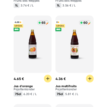
Fruits des Weppes
Fruits des Weppes
1L
1L
3.76 € / L
3.56 € / L
4.38
5
LOCAL
LOCAL
BIO
BIO
Jus d'orange
Jus multifruits
4.65 €
4.36 €
Jus d'orange
Jus multifruits
Pajottenlander
Pajottenlander
75cl
75cl
6.20 € / L
5.81 € / L