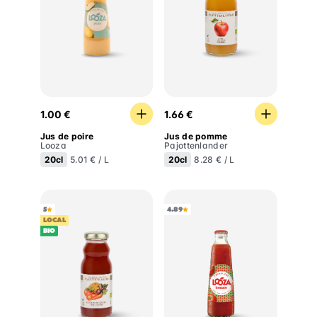
Jus de poire
Jus de pomme
1.00 €
1.66 €
Jus de poire
Jus de pomme
Looza
Pajottenlander
20cl
20cl
5.01 € / L
8.28 € / L
5
4.89
LOCAL
BIO