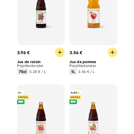
Jus de raisin
Jus de pomme
3.96 €
3.56 €
Jus de raisin
Jus de pomme
Pajottenlander
Pajottenlander
75cl
1L
5.28 € / L
3.56 € / L
5
4.86
LOCAL
LOCAL
BIO
BIO