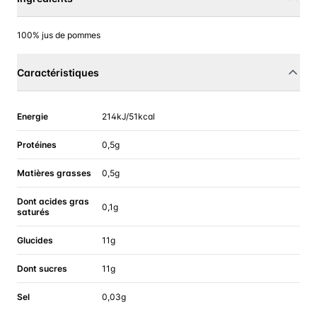
100% jus de pommes
Caractéristiques
Energie
214kJ/51kcal
Protéines
0,5g
Matières grasses
0,5g
Dont acides gras
0,1g
saturés
Glucides
11g
Dont sucres
11g
Sel
0,03g