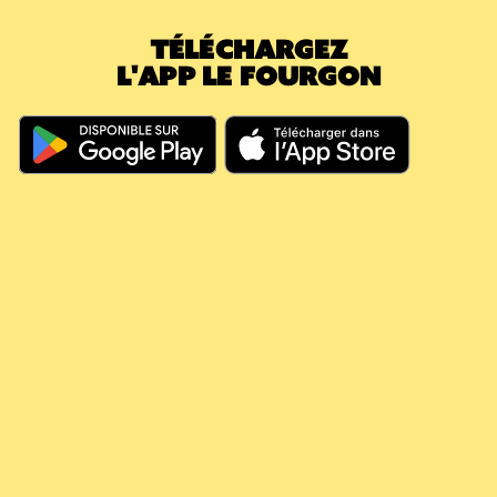
montant déjà payé a effacé la nouvelle
TÉLÉCHARGEZ
caution.
L'APP LE FOURGON
En résumé, même si vous dépassez les 60
jours, votre argent continue à travailler pour
vous, il couvre vos futures consignes et vous
évite de nouveaux débits.