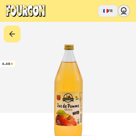
FR
4.48