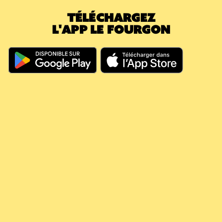
montant déjà payé a effacé la nouvelle
TÉLÉCHARGEZ
caution.
L'APP LE FOURGON
En résumé, même si vous dépassez les 60
jours, votre argent continue à travailler pour
vous, il couvre vos futures consignes et vous
évite de nouveaux débits.