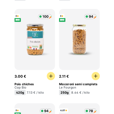
5
5
BIO
BIO
Pois chiches
Macaroni semi complets
3.00 €
2.11 €
Pois chiches
Macaroni semi complets
Cap Bio
Le Fourgon
420g
250g
7.13 € / kilo
8.44 € / kilo
5
4.57