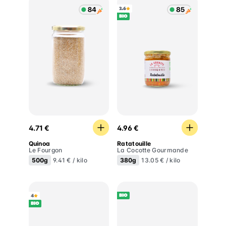
2.6
BIO
Quinoa
Ratatouille
4.71 €
4.96 €
Quinoa
Ratatouille
Le Fourgon
La Cocotte Gourmande
500g
380g
9.41 € / kilo
13.05 € / kilo
BIO
4
BIO