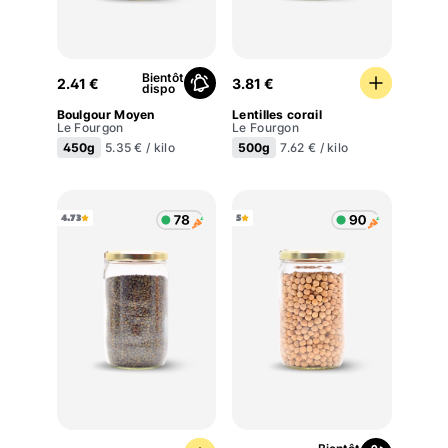
Boulgour Moyen
Lentilles corail
Bientôt
2.41 €
3.81 €
dispo
Boulgour Moyen
Lentilles corail
Le Fourgon
Le Fourgon
450g
500g
5.35 € / kilo
7.62 € / kilo
4.73
5
Lentilles vertes
Pois chiches crus