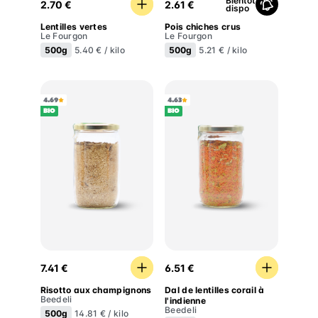
Bientôt
2.70 €
2.61 €
dispo
Lentilles vertes
Pois chiches crus
Le Fourgon
Le Fourgon
500g
500g
5.40 € / kilo
5.21 € / kilo
4.69
4.63
BIO
BIO
Risotto aux champignons
Dal de lentilles corail à l'i
7.41 €
6.51 €
Risotto aux champignons
Dal de lentilles corail à
Beedeli
l'indienne
Beedeli
500g
14.81 € / kilo