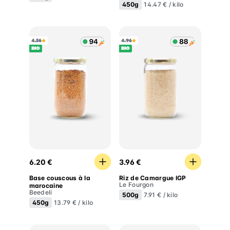
450g
14.47 € / kilo
4.56
4.96
BIO
BIO
Base couscous à la marocaine
Riz de Camargue IGP
6.20 €
3.96 €
Base couscous à la
Riz de Camargue IGP
Le Fourgon
marocaine
Beedeli
500g
7.91 € / kilo
450g
13.79 € / kilo