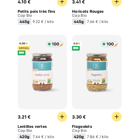
4.10 €
3.41 €
Petits pois très fins
Haricots Rouges
Cap Bio
Cap Bio
445g
445g
9.22 € / kilo
7.66 € / kilo
4.38
4.6
LOCAL
BIO
BIO
Lentilles vertes
Flageolets
3.21 €
3.30 €
Lentilles vertes
Flageolets
Cap Bio
Cap Bio
420g
420g
7.64 € / kilo
7.86 € / kilo