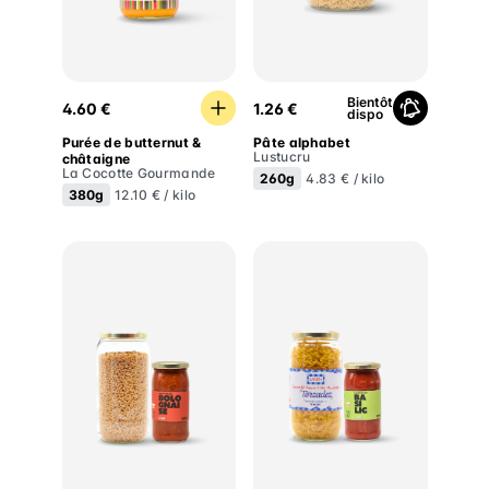
Purée de butternut & châtaigne
Pâte alphabet
Bientôt
4.60 €
1.26 €
dispo
Purée de butternut &
Pâte alphabet
Lustucru
châtaigne
La Cocotte Gourmande
260g
4.83 € / kilo
380g
12.10 € / kilo