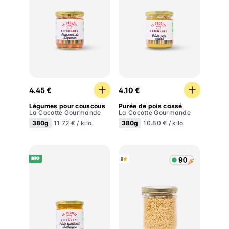
Légumes pour couscous
Purée de pois cassé
4.45 €
4.10 €
Légumes pour couscous
Purée de pois cassé
La Cocotte Gourmande
La Cocotte Gourmande
380g
380g
11.72 € / kilo
10.80 € / kilo
BIO
5