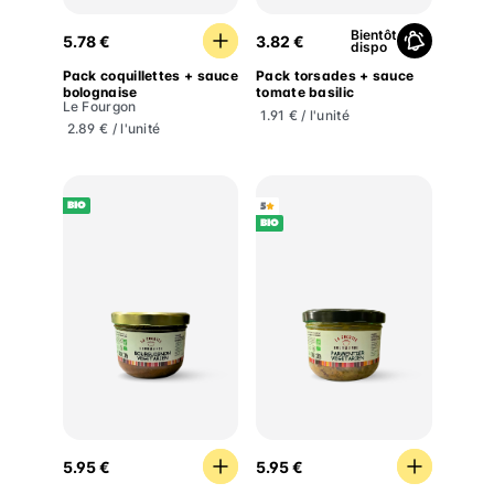
Pack coquillettes + sauce bolognaise
Pack torsades + sauce tom
Bientôt
5.78 €
3.82 €
dispo
Pack coquillettes + sauce
Pack torsades + sauce
bolognaise
tomate basilic
Le Fourgon
1.91 € / l'unité
2.89 € / l'unité
BIO
5
BIO
Bourguignon végé
Parmentier végé
5.95 €
5.95 €