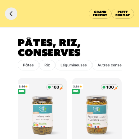
GRAND
PETIT
FORMAT
FORMAT
PÂTES, RIZ,
CONSERVES
Pâtes
Riz
Légumineuses
Autres conserves
3.46
3.81
BIO
BIO