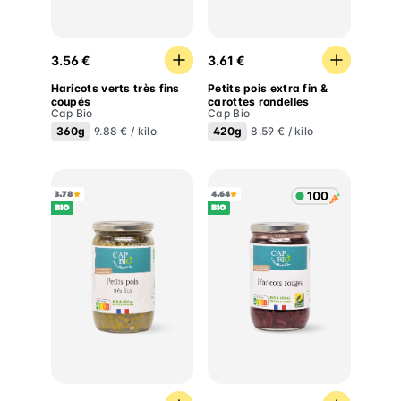
Haricots verts très fins coupés
Petits pois extra fin & caro
3.56 €
3.61 €
Haricots verts très fins
Petits pois extra fin &
coupés
carottes rondelles
Cap Bio
Cap Bio
360g
420g
9.88 € / kilo
8.59 € / kilo
3.78
4.64
BIO
BIO
Petits pois très fins
Haricots Rouges