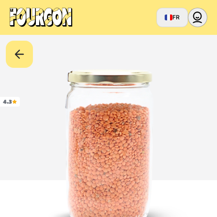
FR
4.3