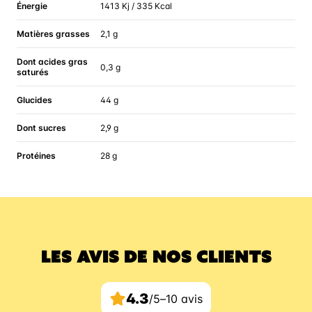
Énergie
1413 Kj / 335 Kcal
Matières grasses
2,1 g
Dont acides gras
0,3 g
saturés
Glucides
44 g
Dont sucres
2,9 g
Protéines
28 g
LES AVIS DE NOS CLIENTS
4.3
/5
–
10 avis