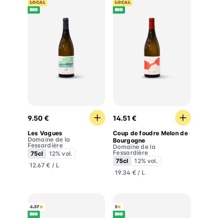
LOCAL
LOCAL
BIO
BIO
Les Vagues
Coup de foudre Melon de 
9.50 €
14.51 €
Les Vagues
Coup de foudre Melon de
Domaine de la
Bourgogne
Fessardière
Domaine de la
Fessardière
75cl
12% vol.
75cl
12% vol.
12.67 € / L
19.34 € / L
4.57
5
BIO
BIO