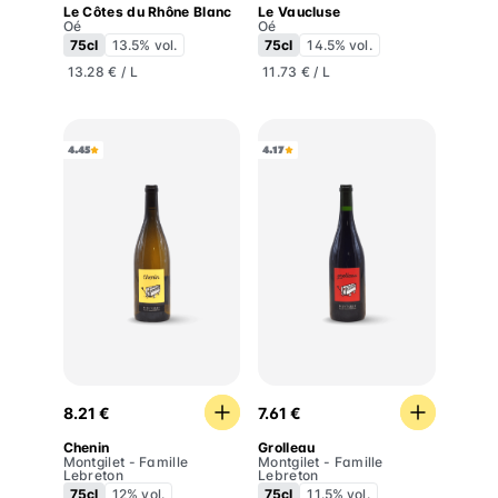
Le Côtes du Rhône Blanc
Le Vaucluse
Oé
Oé
75cl
13.5% vol.
75cl
14.5% vol.
13.28 € / L
11.73 € / L
4.45
4.17
Chenin
Grolleau
8.21 €
7.61 €
Chenin
Grolleau
Montgilet - Famille
Montgilet - Famille
Lebreton
Lebreton
75cl
12% vol.
75cl
11.5% vol.