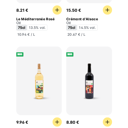
Le Méditerranée Rosé
Crémant d'Alsace
8.21 €
15.50 €
Le Méditerranée Rosé
Crémant d'Alsace
Oé
Oé
75cl
13.5% vol.
75cl
14.5% vol.
10.94 € / L
20.67 € / L
BIO
BIO
Le Côtes du Rhône Blanc
Le Vaucluse
9.96 €
8.80 €