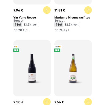
Yin Yang Rouge
Madame M sans sulfites
9.96 €
11.81 €
Yin Yang Rouge
Madame M sans sulfites
Sauzet
Sauzet
75cl
13.5% vol.
75cl
12.5% vol.
13.28 € / L
15.74 € / L
5
4.9
BIO
BIO
Lou Pitchoun
Hérisson Chardonnay
9.50 €
7.66 €