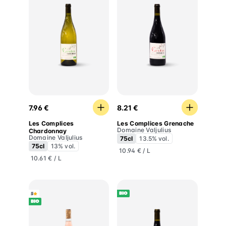
Les Complices Chardonnay
Les Complices Grenache
7.96 €
8.21 €
Les Complices
Les Complices Grenache
Domaine Valjulius
Chardonnay
Domaine Valjulius
75cl
13.5% vol.
75cl
13% vol.
10.94 € / L
10.61 € / L
BIO
5
BIO