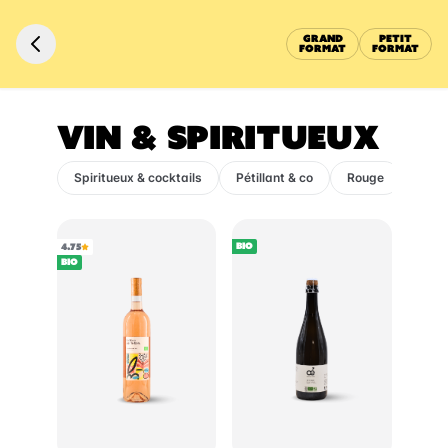
GRAND
PETIT
FORMAT
FORMAT
VIN & SPIRITUEUX
Spiritueux & cocktails
Pétillant & co
Rouge
Rosé
BIO
4.75
BIO