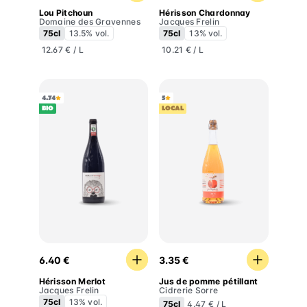
Lou Pitchoun
Hérisson Chardonnay
Domaine des Gravennes
Jacques Frelin
75cl
13.5% vol.
75cl
13% vol.
12.67 € / L
10.21 € / L
4.74
5
BIO
LOCAL
Hérisson Merlot
Jus de pomme pétillant
6.40 €
3.35 €
Hérisson Merlot
Jus de pomme pétillant
Jacques Frelin
Cidrerie Sorre
75cl
13% vol.
75cl
4.47 € / L