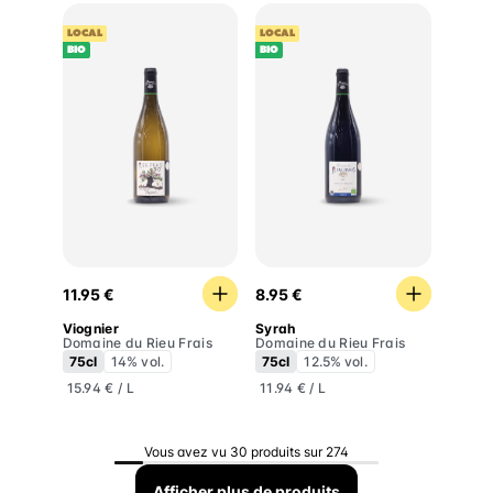
LOCAL
LOCAL
BIO
BIO
Viognier
Syrah
11.95 €
8.95 €
Viognier
Syrah
Domaine du Rieu Frais
Domaine du Rieu Frais
75cl
14% vol.
75cl
12.5% vol.
15.94 € / L
11.94 € / L
Vous avez vu 30 produits sur 274
Afficher plus de produits