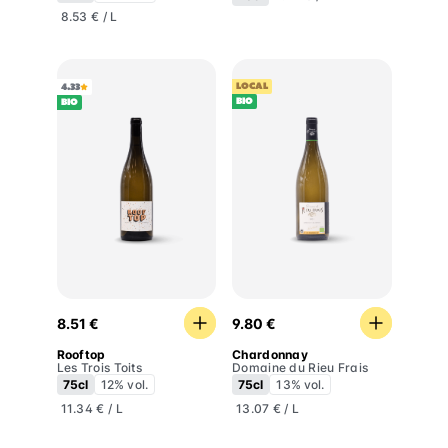
8.53 € / L
LOCAL
4.33
BIO
BIO
Rooftop
Chardonnay
8.51 €
9.80 €
Rooftop
Chardonnay
Les Trois Toits
Domaine du Rieu Frais
75cl
12% vol.
75cl
13% vol.
11.34 € / L
13.07 € / L