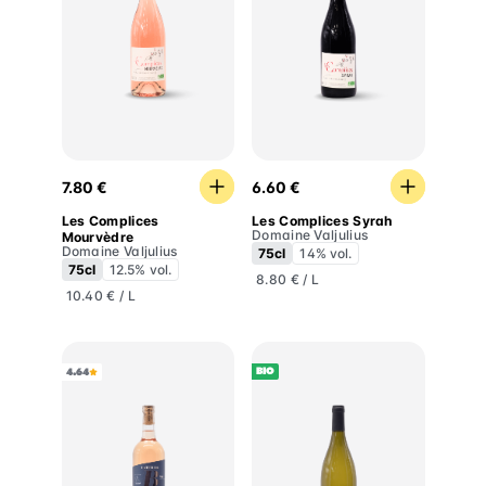
Les Complices Mourvèdre
Les Complices Syrah
7.80 €
6.60 €
Les Complices
Les Complices Syrah
Domaine Valjulius
Mourvèdre
Domaine Valjulius
75cl
14% vol.
75cl
12.5% vol.
8.80 € / L
10.40 € / L
BIO
4.64