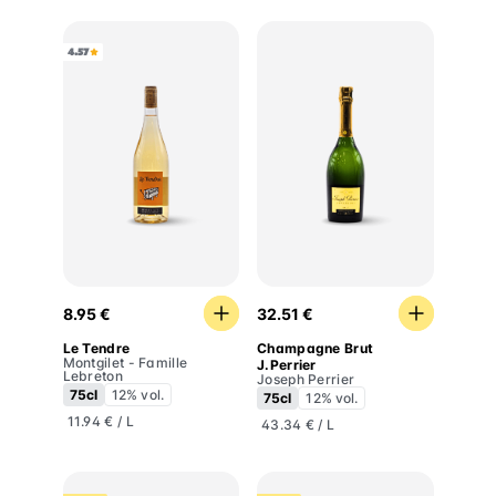
4.57
Le Tendre
Champagne Brut J.Perrier
8.95 €
32.51 €
Le Tendre
Champagne Brut
Montgilet - Famille
J.Perrier
Lebreton
Joseph Perrier
75cl
12% vol.
75cl
12% vol.
11.94 € / L
43.34 € / L