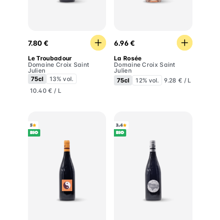
Le Troubadour
La Rosée
7.80 €
6.96 €
Le Troubadour
La Rosée
Domaine Croix Saint
Domaine Croix Saint
Julien
Julien
75cl
13% vol.
75cl
12% vol.
9.28 € / L
10.40 € / L
5
3.4
BIO
BIO