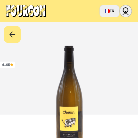
FR
4.45