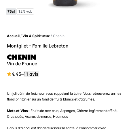
75cl
12% vol.
Accueil
/
Vin & Spiritueux
/ Chenin
Montgilet - Famille Lebreton
CHENIN
Vin de France
4.45
–
11 avis
Un joli câlin de fraîcheur vous rappelant la Loire. Vous retrouverez un nez
floral printanier sur un fond de fruits blancs et d’agrumes.
Mets et Vins :
Fruits de mer crus, Asperges, Chèvre légèrement affiné,
Crustacés, Accras de morue, Houmous
L'abus d'alcool est dangereux pour la santé, à consommer avec