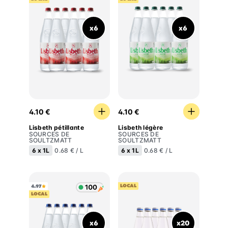
x6
x6
Lisbeth pétillante
Lisbeth légère
4.10 €
4.10 €
Lisbeth pétillante
Lisbeth légère
SOURCES DE
SOURCES DE
SOULTZMATT
SOULTZMATT
6 x
1L
6 x
1L
0.68 € / L
0.68 € / L
LOCAL
4.97
LOCAL
x6
x20