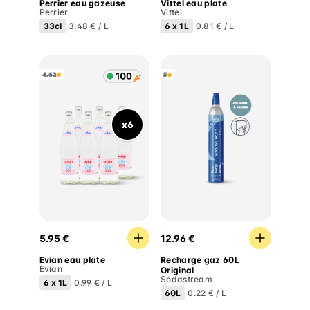
Perrier eau gazeuse
Vittel eau plate
Perrier
Vittel
33cl
6 x
1L
3.48 € / L
0.81 € / L
4.62
5
x6
Evian eau plate
Recharge gaz 60L Original
5.95 €
12.96 €
Evian eau plate
Recharge gaz 60L
Evian
Original
Sodastream
6 x
1L
0.99 € / L
60L
0.22 € / L