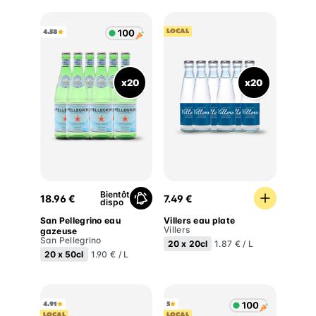
LOCAL
4.58
x20
x20
San Pellegrino eau gazeuse
Villers eau plate
Bientôt
18.96 €
7.49 €
dispo
San Pellegrino eau
Villers eau plate
Villers
gazeuse
San Pellegrino
20 x
20cl
1.87 € / L
20 x
50cl
1.90 € / L
4.91
5
LOCAL
LOCAL