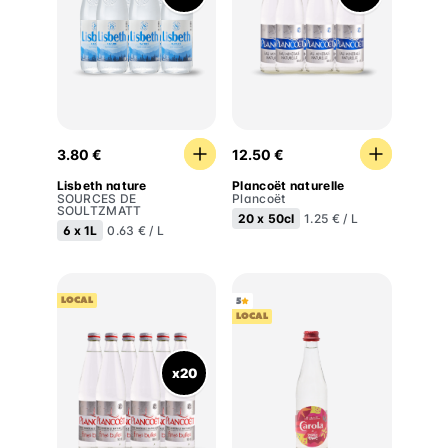
Lisbeth nature
Plancoët naturelle
3.80 €
12.50 €
Lisbeth nature
Plancoët naturelle
SOURCES DE
Plancoët
SOULTZMATT
20 x
50cl
1.25 € / L
6 x
1L
0.63 € / L
LOCAL
5
LOCAL
x20