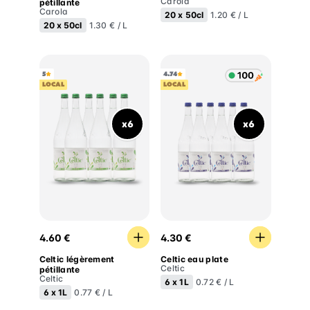
Carola
pétillante
Carola
20 x
50cl
1.20 € / L
20 x
50cl
1.30 € / L
5
4.74
LOCAL
LOCAL
x6
x6
Celtic légèrement pétillante
Celtic eau plate
4.60 €
4.30 €
Celtic légèrement
Celtic eau plate
Celtic
pétillante
Celtic
6 x
1L
0.72 € / L
6 x
1L
0.77 € / L