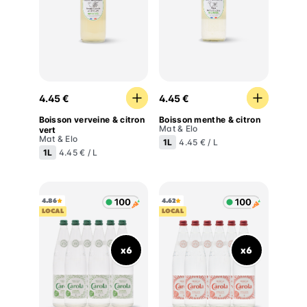
Boisson verveine & citron vert
Boisson menthe & citron
4.45 €
4.45 €
Boisson verveine & citron
Boisson menthe & citron
Mat & Elo
vert
Mat & Elo
1L
4.45 € / L
1L
4.45 € / L
4.86
4.62
LOCAL
LOCAL
x6
x6