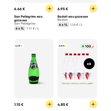
San Pellegrino eau gazeuse
Badoit eau gazeuse
6.66 €
6.95 €
San Pellegrino eau
Badoit eau gazeuse
Badoit
gazeuse
San Pellegrino
6 x
1L
1.16 € / L
6 x
1L
1.11 € / L
4.18
4.84
x6
Perrier eau gazeuse
Vittel eau plate
1.15 €
4.85 €