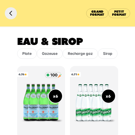
GRAND
PETIT
FORMAT
FORMAT
EAU & SIROP
Plate
Gazeuse
Recharge gaz
Sirop
4.76
4.71
x6
x6