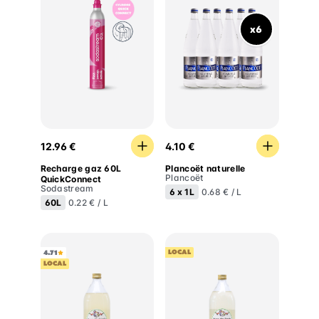
x6
Recharge gaz 60L QuickConnect
Plancoët naturelle
12.96 €
4.10 €
Recharge gaz 60L
Plancoët naturelle
Plancoët
QuickConnect
Sodastream
6 x
1L
0.68 € / L
60L
0.22 € / L
LOCAL
4.71
LOCAL