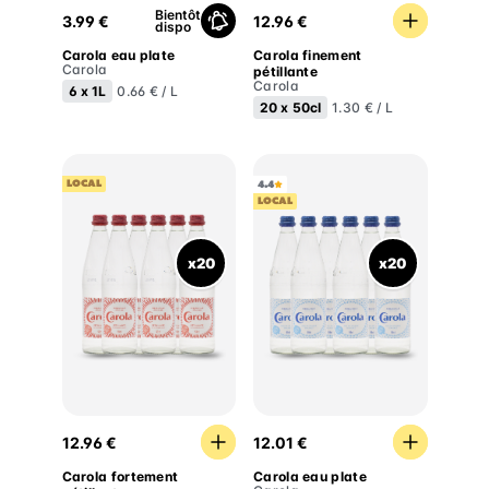
Bientôt
3.99 €
12.96 €
dispo
Carola eau plate
Carola finement
Carola
pétillante
Carola
6 x
1L
0.66 € / L
20 x
50cl
1.30 € / L
LOCAL
4.4
LOCAL
x20
x20
Carola fortement pétillante
Carola eau plate
12.96 €
12.01 €
Carola fortement
Carola eau plate