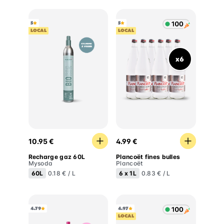
5
5
LOCAL
LOCAL
x6
Recharge gaz 60L
Plancoët fines bulles
10.95 €
4.99 €
Recharge gaz 60L
Plancoët fines bulles
Mysoda
Plancoët
60L
6 x
1L
0.18 € / L
0.83 € / L
4.79
4.97
LOCAL