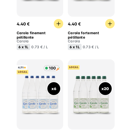
Carola finement pétillante
Carola fortement pétillante
4.40 €
4.40 €
Carola finement
Carola fortement
pétillante
pétillante
Carola
Carola
6 x
1L
6 x
1L
0.73 € / L
0.73 € / L
LOCAL
4.71
LOCAL
x6
x20
Carola eau plate
Carola finement pétillante