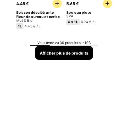
4.45 €
5.65 €
Boisson désaltérante
Spa eau plate
SPA
Fleur de sureau et cerise
Mat & Elo
6 x
1L
0.94 € / L
1L
4.45 € / L
Vous avez vu 30 produits sur 103
Afficher plus de produits