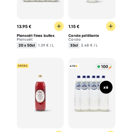
Plancoët fines bulles
Carola pétillante
13.95 €
1.15 €
Plancoët fines bulles
Carola pétillante
Plancoët
Carola
20 x
50cl
33cl
1.39 € / L
3.48 € / L
LOCAL
4.74
x6
Boisson désaltérante Fleur de sureau et cerise
Spa eau plate