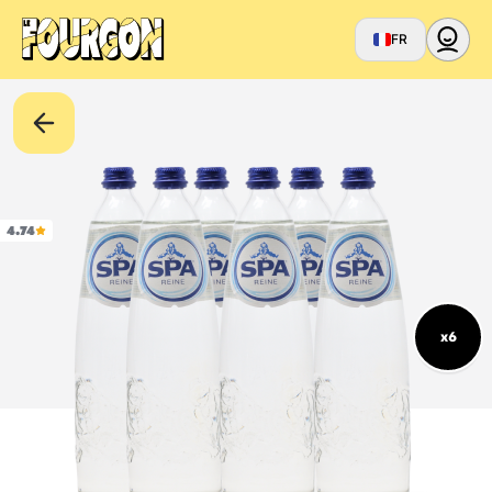
FR
4.74
x6