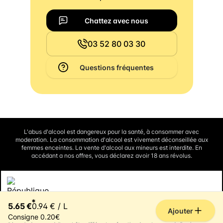
Chattez avec nous
03 52 80 03 30
Questions fréquentes
L'abus d'alcool est dangereux pour la santé, à consommer avec
moderation. La consommation d'alcool est vivement déconseillée aux
femmes enceintes. La vente d'alcool aux mineurs est interdite. En
accédant a nos offres, vous déclarez avoir 18 ans révolus.
Interdiction de vente de boissons alcooliques aux mineurs de
*
moins de 18 ans
5.65 €
0.94 € / L
La preuve de majorité de l'acheteur est exigée au moment de la vente en
Ajouter
ligne.
Consigne 0.20€
CODE DE LA SANTE PUBLIQUE, ART. L3342-1 et L3353-3