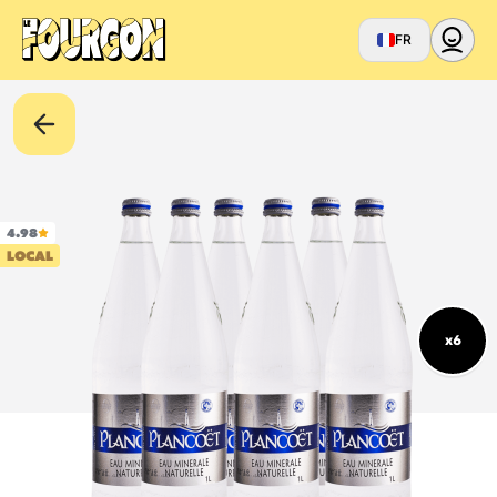
FR
4.98
LOCAL
x6