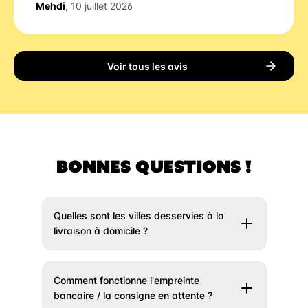
Mehdi
, 10 juillet 2026
Voir tous les avis
BONNES QUESTIONS !
Quelles sont les villes desservies à la
livraison à domicile ?
Il vous suffit de rentrer votre adresse un peu
plus haut et nous vous indiquerons si votre
Comment fonctionne l'empreinte
ville est éligible à la livraison. Si votre ville
bancaire / la consigne en attente ?
n’est pas encore desservie, n’hésitez pas à