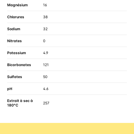
Magnésium
16
Chlorures
38
Sodium
32
Nitrates
0
Potassium
4.9
Bicarbonates
121
Sulfates
50
pH
4.6
Extrait à sec à
257
180°C