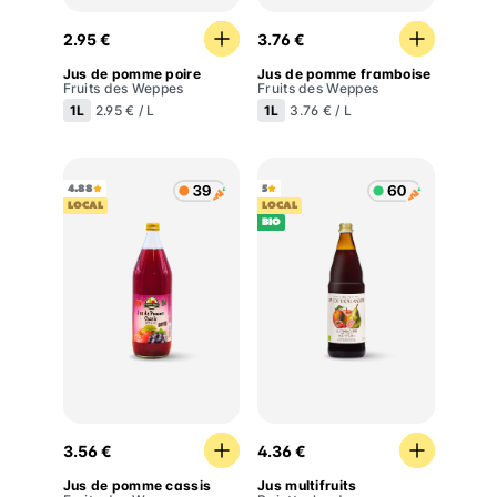
Jus de pomme poire
Jus de pomme framboise
2.95 €
3.76 €
Jus de pomme poire
Jus de pomme framboise
Fruits des Weppes
Fruits des Weppes
1L
1L
2.95 € / L
3.76 € / L
4.88
5
LOCAL
LOCAL
BIO
Jus de pomme cassis
Jus multifruits
3.56 €
4.36 €
Jus de pomme cassis
Jus multifruits