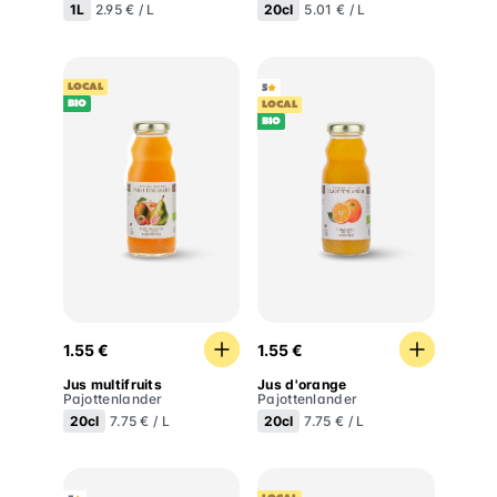
1L
20cl
2.95 € / L
5.01 € / L
LOCAL
5
BIO
LOCAL
BIO
Jus multifruits
Jus d'orange
1.55 €
1.55 €
Jus multifruits
Jus d'orange
Pajottenlander
Pajottenlander
20cl
20cl
7.75 € / L
7.75 € / L