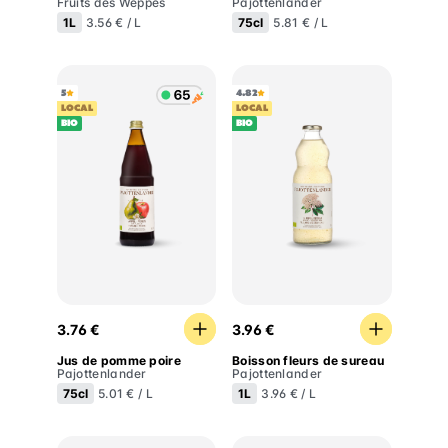
Fruits des Weppes
Pajottenlander
1L
75cl
3.56 € / L
5.81 € / L
5
4.82
LOCAL
LOCAL
BIO
BIO
Jus de pomme poire
Boisson fleurs de sureau
3.76 €
3.96 €
Jus de pomme poire
Boisson fleurs de sureau
Pajottenlander
Pajottenlander
75cl
1L
5.01 € / L
3.96 € / L