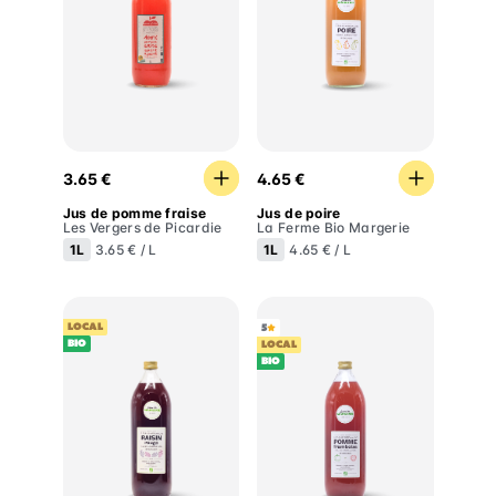
Jus de pomme fraise
Jus de poire
3.65 €
4.65 €
Jus de pomme fraise
Jus de poire
Les Vergers de Picardie
La Ferme Bio Margerie
1L
1L
3.65 € / L
4.65 € / L
LOCAL
5
BIO
LOCAL
BIO