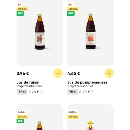
5
5
LOCAL
LOCAL
BIO
BIO
Jus de raisin
Jus de pamplemousse
3.96 €
4.65 €
Jus de raisin
Jus de pamplemousse
Pajottenlander
Pajottenlander
75cl
75cl
5.28 € / L
6.20 € / L
4.86
4.89
LOCAL
LOCAL
BIO