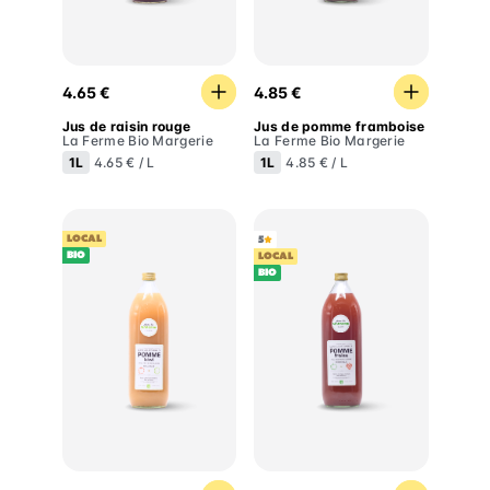
Jus de raisin rouge
Jus de pomme framboise
4.65 €
4.85 €
Jus de raisin rouge
Jus de pomme framboise
La Ferme Bio Margerie
La Ferme Bio Margerie
1L
1L
4.65 € / L
4.85 € / L
LOCAL
5
BIO
LOCAL
BIO
Jus de pomme kiwi
Jus de pomme fraise