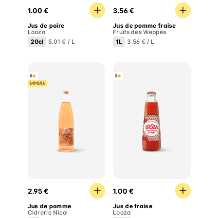
Jus de poire
Jus de pomme fraise
1.00 €
3.56 €
Jus de poire
Jus de pomme fraise
Looza
Fruits des Weppes
20cl
1L
5.01 € / L
3.56 € / L
5
5
LOCAL
Jus de pomme
Jus de fraise
2.95 €
1.00 €
Jus de pomme
Jus de fraise
Cidrerie Nicol
Looza