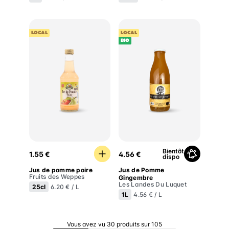
LOCAL
LOCAL
BIO
Jus de pomme poire
Jus de Pomme Gingembre
Bientôt
1.55 €
4.56 €
dispo
Jus de pomme poire
Jus de Pomme
Fruits des Weppes
Gingembre
Les Landes Du Luquet
25cl
6.20 € / L
1L
4.56 € / L
Vous avez vu 30 produits sur 105