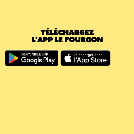
commande suivante, vous prenez une
nouvelle caisse (5,40€) : votre consigne en
attente passe immédiatement à 0€. Le
montant déjà payé a effacé la nouvelle
TÉLÉCHARGEZ
caution.
L'APP LE FOURGON
En résumé, même si vous dépassez les 60
jours, votre argent continue à travailler pour
vous, il couvre vos futures consignes et vous
évite de nouveaux débits.