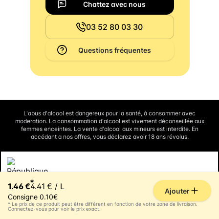
Chattez avec nous
03 52 80 03 30
Questions fréquentes
L'abus d'alcool est dangereux pour la santé, à consommer avec
moderation. La consommation d'alcool est vivement déconseillée aux
femmes enceintes. La vente d'alcool aux mineurs est interdite. En
accédant a nos offres, vous déclarez avoir 18 ans révolus.
Interdiction de vente de boissons alcooliques aux mineurs de
*
moins de 18 ans
1.46 €
4.41 € / L
La preuve de majorité de l'acheteur est exigée au moment de la vente en
Ajouter
ligne.
Consigne 0.10€
CODE DE LA SANTE PUBLIQUE, ART. L3342-1 et L3353-3
* Le prix de ce produit peut être différent en fonction de votre zone de livraison.
Connectez-vous pour voir le prix exact.