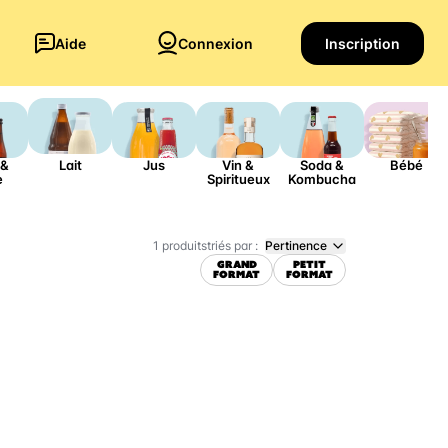
Aide
Connexion
Inscription
 &
Lait
Jus
Vin &
Soda &
Bébé
e
Spiritueux
Kombucha
triés par :
Pertinence
1 produits
GRAND
PETIT
FORMAT
FORMAT