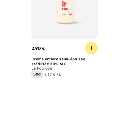
Crème entière semi-épaisse stérilisée 30% 
2.90 €
Crème entière semi-épaisse
stérilisée 30% M.G
Le Fourgon
30cl
9.67 € / L