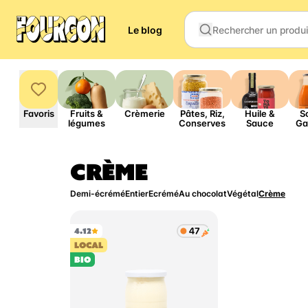
Le blog
Favoris
Fruits &
Crèmerie
Pâtes, Riz,
Huile &
S
légumes
Conserves
Sauce
Ga
CRÈME
Demi-écrémé
Entier
Ecrémé
Au chocolat
Végétal
Crème
4.12
LOCAL
BIO