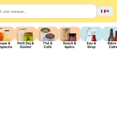
FR
oupe &
Petit Dej &
Thé &
Snack &
Eau &
Bière
spacho
Goûter
Café
Apéro
Sirop
Cidr