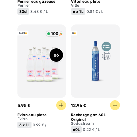
Perrier eau gazeuse
Vittel eau plate
Perrier
Vittel
33cl
6 x
1L
3.48 € / L
0.81 € / L
4.62
5
x6
Evian eau plate
Recharge gaz 60L Original
5.95 €
12.96 €
Evian eau plate
Recharge gaz 60L
Evian
Original
Sodastream
6 x
1L
0.99 € / L
60L
0.22 € / L