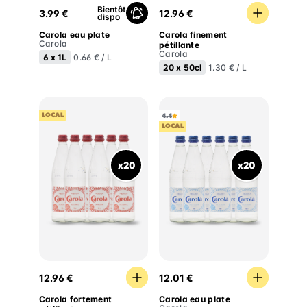
Bientôt
3.99 €
12.96 €
dispo
Carola eau plate
Carola finement
Carola
pétillante
Carola
6 x
1L
0.66 € / L
20 x
50cl
1.30 € / L
LOCAL
4.4
LOCAL
x20
x20
Carola fortement pétillante
Carola eau plate
12.96 €
12.01 €
Carola fortement
Carola eau plate