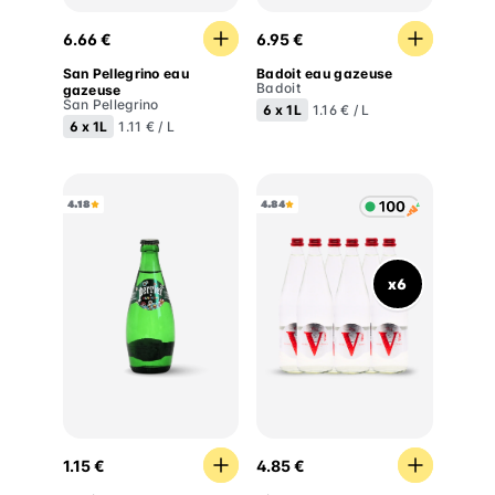
San Pellegrino eau gazeuse
Badoit eau gazeuse
6.66 €
6.95 €
San Pellegrino eau
Badoit eau gazeuse
Badoit
gazeuse
San Pellegrino
6 x
1L
1.16 € / L
6 x
1L
1.11 € / L
4.18
4.84
x6
Perrier eau gazeuse
Vittel eau plate
1.15 €
4.85 €