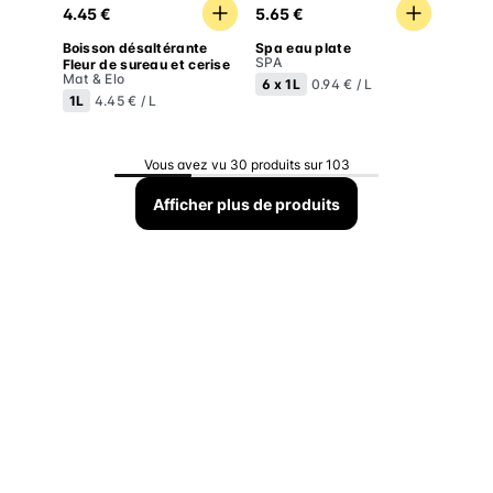
4.45 €
5.65 €
Boisson désaltérante
Spa eau plate
SPA
Fleur de sureau et cerise
Mat & Elo
6 x
1L
0.94 € / L
1L
4.45 € / L
Vous avez vu 30 produits sur 103
Afficher plus de produits