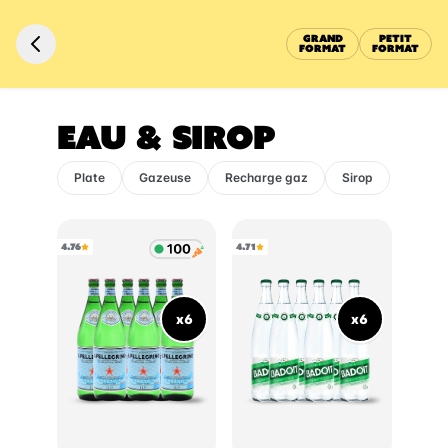
GRAND
PETIT
FORMAT
FORMAT
EAU & SIROP
Plate
Gazeuse
Recharge gaz
Sirop
4.76
4.71
x6
x6