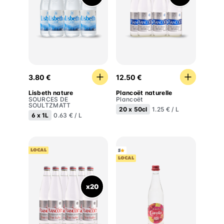
Lisbeth nature
Plancoët naturelle
3.80 €
12.50 €
Lisbeth nature
Plancoët naturelle
SOURCES DE
Plancoët
SOULTZMATT
20 x
50cl
1.25 € / L
6 x
1L
0.63 € / L
LOCAL
5
LOCAL
x20