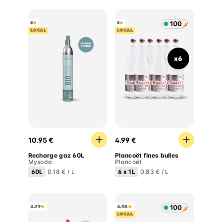
5
5
LOCAL
LOCAL
x6
Recharge gaz 60L
Plancoët fines bulles
10.95 €
4.99 €
Recharge gaz 60L
Plancoët fines bulles
Mysoda
Plancoët
60L
6 x
1L
0.18 € / L
0.83 € / L
4.79
4.98
LOCAL