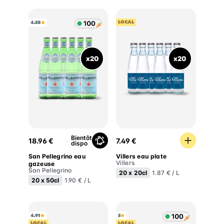
LOCAL
4.58
x20
x20
San Pellegrino eau gazeuse
Villers eau plate
Bientôt
18.96 €
7.49 €
dispo
San Pellegrino eau
Villers eau plate
Villers
gazeuse
San Pellegrino
20 x
20cl
1.87 € / L
20 x
50cl
1.90 € / L
4.91
5
LOCAL
LOCAL