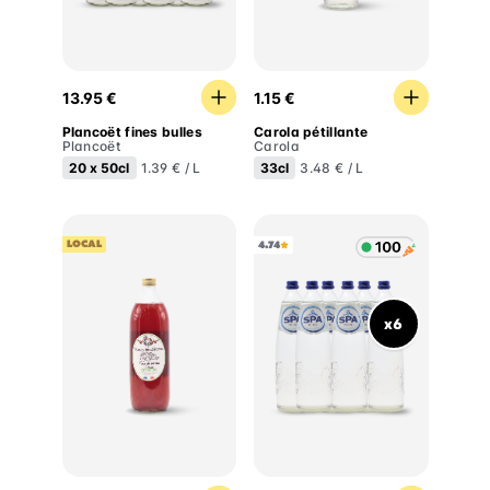
Plancoët fines bulles
Carola pétillante
13.95 €
1.15 €
Plancoët fines bulles
Carola pétillante
Plancoët
Carola
20 x
50cl
33cl
1.39 € / L
3.48 € / L
LOCAL
4.74
x6
Boisson désaltérante Fleur de sureau et cerise
Spa eau plate