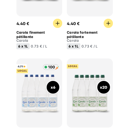
Carola finement pétillante
Carola fortement pétillante
4.40 €
4.40 €
Carola finement
Carola fortement
pétillante
pétillante
Carola
Carola
6 x
1L
6 x
1L
0.73 € / L
0.73 € / L
LOCAL
4.71
LOCAL
x6
x20
Carola eau plate
Carola finement pétillante