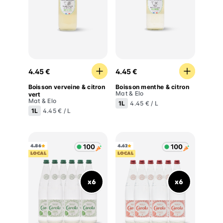
Boisson verveine & citron vert
Boisson menthe & citron
4.45 €
4.45 €
Boisson verveine & citron
Boisson menthe & citron
Mat & Elo
vert
Mat & Elo
1L
4.45 € / L
1L
4.45 € / L
4.86
4.62
LOCAL
LOCAL
x6
x6