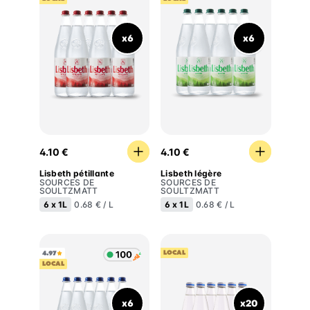
x6
x6
Lisbeth pétillante
Lisbeth légère
4.10 €
4.10 €
Lisbeth pétillante
Lisbeth légère
SOURCES DE
SOURCES DE
SOULTZMATT
SOULTZMATT
6 x
1L
6 x
1L
0.68 € / L
0.68 € / L
LOCAL
4.97
LOCAL
x6
x20