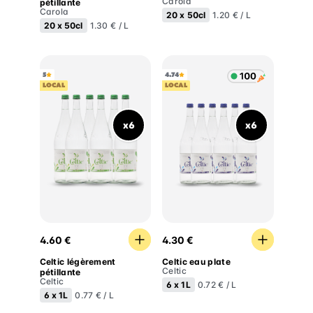
Carola
pétillante
Carola
20 x
50cl
1.20 € / L
20 x
50cl
1.30 € / L
5
4.74
LOCAL
LOCAL
x6
x6
Celtic légèrement pétillante
Celtic eau plate
4.60 €
4.30 €
Celtic légèrement
Celtic eau plate
Celtic
pétillante
Celtic
6 x
1L
0.72 € / L
6 x
1L
0.77 € / L