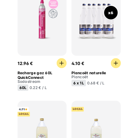
x6
Recharge gaz 60L QuickConnect
Plancoët naturelle
12.96 €
4.10 €
Recharge gaz 60L
Plancoët naturelle
Plancoët
QuickConnect
Sodastream
6 x
1L
0.68 € / L
60L
0.22 € / L
LOCAL
4.71
LOCAL