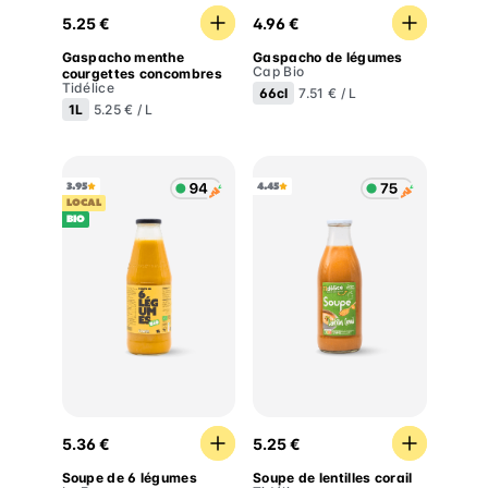
Gaspacho menthe courgettes concombres
Gaspacho de légumes
5.25 €
4.96 €
Gaspacho menthe
Gaspacho de légumes
Cap Bio
courgettes concombres
Tidélice
66cl
7.51 € / L
1L
5.25 € / L
3.95
4.45
LOCAL
BIO
Soupe de 6 légumes
Soupe de lentilles corail
5.36 €
5.25 €
Soupe de 6 légumes
Soupe de lentilles corail