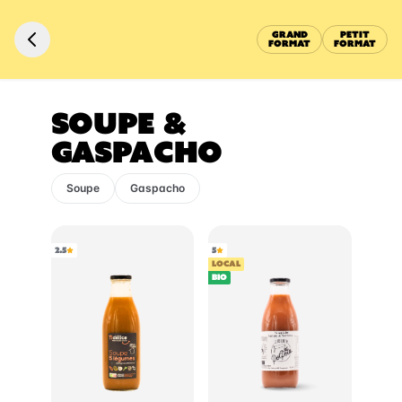
GRAND
PETIT
FORMAT
FORMAT
SOUPE &
GASPACHO
Soupe
Gaspacho
2.5
5
LOCAL
BIO