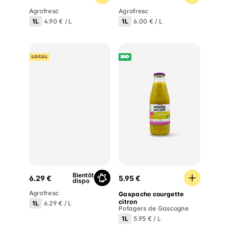
Agrofresc
Agrofresc
1L
1L
4.90 € / L
6.00 € / L
LOCAL
BIO
Gaspacho courgette citron
Bientôt
6.29 €
5.95 €
dispo
Agrofresc
Gaspacho courgette
citron
1L
6.29 € / L
Potagers de Gascogne
1L
5.95 € / L