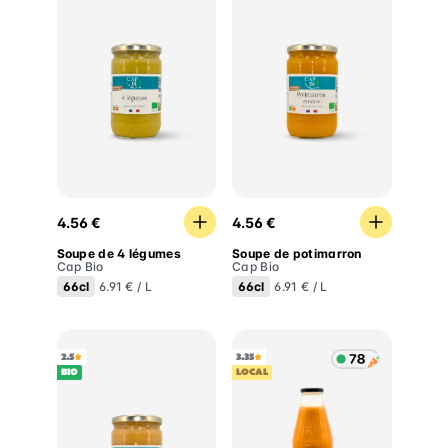
Soupe de 4 légumes
Soupe de potimarron
4.56 €
4.56 €
Soupe de 4 légumes
Soupe de potimarron
Cap Bio
Cap Bio
66cl
66cl
6.91 € / L
6.91 € / L
2.5
3.35
BIO
LOCAL