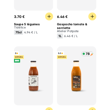
Soupe 5 légumes
Gaspacho tomate & sarriet
3.70 €
6.46 €
Soupe 5 légumes
Gaspacho tomate &
Tidélice
sarriette
Atelier Potpote
75cl
4.94 € / L
1L
6.46 € / L
5
3.1
LOCAL
LOCAL
BIO
Soupe provençale
Soupe 5 légumes