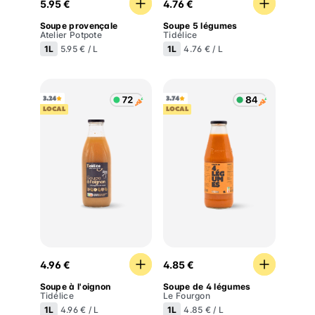
5.95 €
4.76 €
Soupe provençale
Soupe 5 légumes
Atelier Potpote
Tidélice
1L
1L
5.95 € / L
4.76 € / L
3.24
3.74
LOCAL
LOCAL
Soupe à l'oignon
Soupe de 4 légumes
4.96 €
4.85 €
Soupe à l'oignon
Soupe de 4 légumes
Tidélice
Le Fourgon
1L
1L
4.96 € / L
4.85 € / L