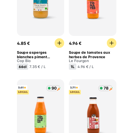
Soupe asperges blanches piment d'espelette
Soupe de tomates aux her
4.85 €
4.96 €
Soupe asperges
Soupe de tomates aux
blanches piment
herbes de Provence
Cap Bio
Le Fourgon
d'espelette
66cl
1L
7.35 € / L
4.96 € / L
3.61
2.71
LOCAL
LOCAL