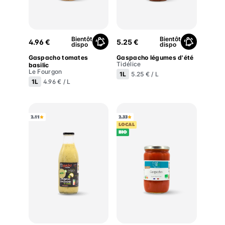
Gaspacho tomates basilic
Gaspacho légumes d'été
Bientôt
Bientôt
4.96 €
5.25 €
dispo
dispo
Gaspacho tomates
Gaspacho légumes d'été
Tidélice
basilic
Le Fourgon
1L
5.25 € / L
1L
4.96 € / L
2.11
2.33
LOCAL
BIO