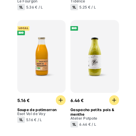
Le Fourgon
Tidélice
1L
1L
5.36 € / L
5.25 € / L
LOCAL
BIO
BIO
Soupe de potimarron
Gaspacho petits pois & me
5.16 €
6.46 €
Soupe de potimarron
Gaspacho petits pois &
Esat Val de Vay
menthe
Atelier Potpote
1L
5.16 € / L
1L
6.46 € / L