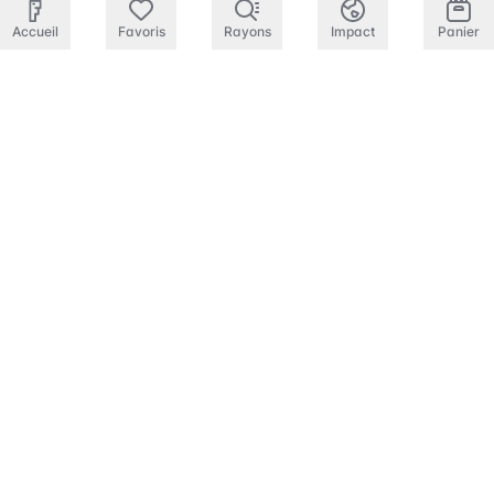
Accueil
Favoris
Rayons
Impact
Panier
L’hiver approche et vous cherchez à
faire le plein de vitamines ?
Découvrez toute notre gamme de
soupes
consignées ! Comme nous ont