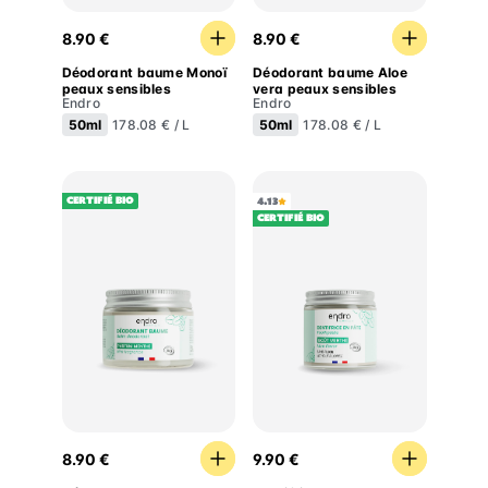
Déodorant baume Monoï peaux sensibles
Déodorant baume Aloe ver
8.90 €
8.90 €
Déodorant baume Monoï
Déodorant baume Aloe
peaux sensibles
vera peaux sensibles
Endro
Endro
50ml
50ml
178.08 € / L
178.08 € / L
Certifié BIO
4.13
Certifié BIO
Déodorant baume Menthe
Dentifrice Menthe sans fluo
8.90 €
9.90 €