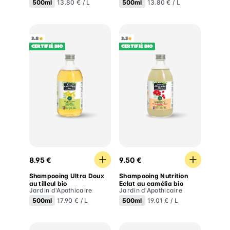
500ml
500ml
13.80 € / L
13.80 € / L
3.8
3.5
Certifié BIO
Certifié BIO
Shampooing Ultra Doux au tilleul bio
Shampooing Nutrition Eclat
8.95 €
9.50 €
Shampooing Ultra Doux
Shampooing Nutrition
au tilleul bio
Eclat au camélia bio
Jardin d'Apothicaire
Jardin d'Apothicaire
500ml
500ml
17.90 € / L
19.01 € / L