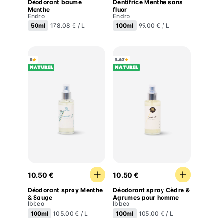
Déodorant baume
Dentifrice Menthe sans
Menthe
fluor
Endro
Endro
50ml
100ml
178.08 € / L
99.00 € / L
5
3.67
Naturel
Naturel
Déodorant spray Menthe & Sauge
Déodorant spray Cèdre &
10.50 €
10.50 €
Déodorant spray Menthe
Déodorant spray Cèdre &
& Sauge
Agrumes pour homme
Ibbeo
Ibbeo
100ml
100ml
105.00 € / L
105.00 € / L