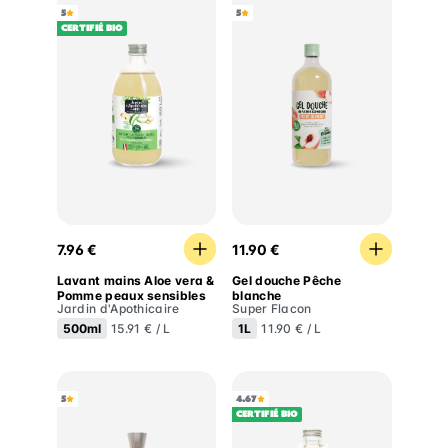
5
5
Certifié BIO
Lavant mains Aloe vera & Pomme peaux sensibles
Gel douche Pêche blanche
7.96 €
11.90 €
Lavant mains Aloe vera &
Gel douche Pêche
Pomme peaux sensibles
blanche
Jardin d'Apothicaire
Super Flacon
500ml
1L
15.91 € / L
11.90 € / L
5
4.67
Certifié BIO