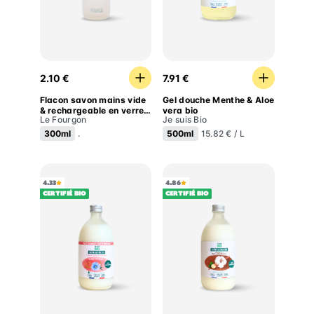
Flacon savon mains vide & rechargeable en verre
Gel douche Menthe & Aloe 
2.10 €
7.91 €
Flacon savon mains vide
Gel douche Menthe & Aloe
& rechargeable en verre
vera bio
Le Fourgon
Je suis Bio
protégé
300ml
500ml
.
15.82 € / L
4.33
4.86
Certifié BIO
Certifié BIO