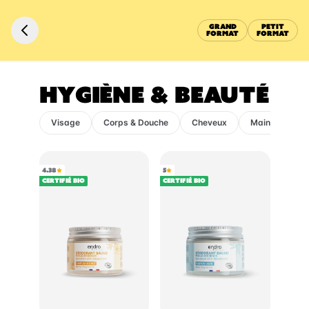
GRAND
PETIT
FORMAT
FORMAT
HYGIÈNE & BEAUTÉ
Visage
Corps & Douche
Cheveux
Mains
Dé
4.38
5
Certifié BIO
Certifié BIO