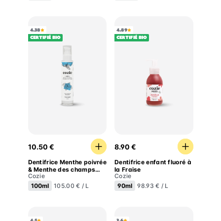
4.38
4.89
Certifié BIO
Certifié BIO
Dentifrice Menthe poivrée & Menthe des champs s
Dentifrice enfant fluoré à l
10.50 €
8.90 €
Dentifrice Menthe poivrée
Dentifrice enfant fluoré à
& Menthe des champs
la Fraise
Cozie
Cozie
sans fluor
100ml
90ml
105.00 € / L
98.93 € / L
4.5
3.6