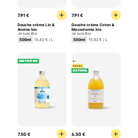
Douche crème Lin & Avoine bio
Douche crème Coton & Ma
7.91 €
7.91 €
Douche crème Lin &
Douche crème Coton &
Avoine bio
Macadamia bio
Je suis Bio
Je suis Bio
500ml
500ml
15.82 € / L
15.82 € / L
Certifié BIO
5
LOCAL
Naturel
Lavant corps & cheveux sans parfum
Savon visage, corps & main
7.50 €
6.50 €