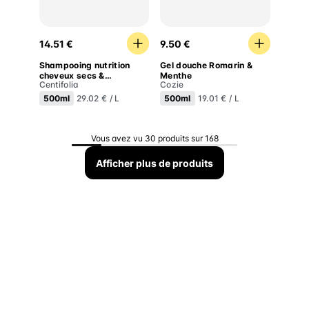
Shampooing nutrition cheveux secs & indisciplinés
Gel douche Romarin & Men
14.51 €
9.50 €
Shampooing nutrition
Gel douche Romarin &
cheveux secs &
Menthe
Centifolia
Cozie
indisciplinés
500ml
500ml
29.02 € / L
19.01 € / L
Vous avez vu 30 produits sur 168
Afficher plus de produits