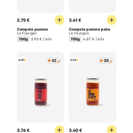
Compote pomme
Compote pomme poire
2.75 €
3.41 €
Compote pomme
Compote pomme poire
Le Fourgon
Le Fourgon
700g
700g
3.93 € / kilo
4.87 € / kilo
4.35
4.65
Confiture extra de fraise
Confiture extra d'abricot
3.76 €
3.40 €