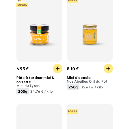
LOCAL
5
LOCAL
Pâte à tartiner miel & noisette
Miel d'acacia
6.95 €
8.10 €
Pâte à tartiner miel &
Miel d'acacia
Nos Abeilles Ont du Pot
noisette
Miel du Lysos
250g
32.41 € / kilo
200g
34.76 € / kilo
LOCAL