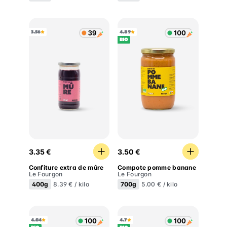
3.56
4.89
BIO
Confiture extra de mûre
Compote pomme banane
3.35 €
3.50 €
Confiture extra de mûre
Compote pomme banane
Le Fourgon
Le Fourgon
400g
700g
8.39 € / kilo
5.00 € / kilo
4.04
4.7