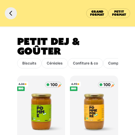
GRAND
PETIT
FORMAT
FORMAT
PETIT DEJ &
GOÛTER
Biscuits
Céréales
Confiture & co
Compote
4.34
4.92
BIO
BIO