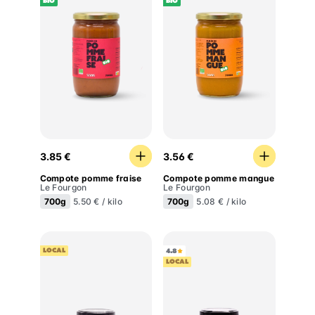
BIO
BIO
Compote pomme fraise
Compote pomme mangue
3.85 €
3.56 €
Compote pomme fraise
Compote pomme mangue
Le Fourgon
Le Fourgon
700g
700g
5.50 € / kilo
5.08 € / kilo
LOCAL
4.8
LOCAL