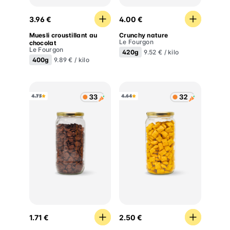
Muesli croustillant au chocolat
Crunchy nature
3.96 €
4.00 €
Muesli croustillant au
Crunchy nature
Le Fourgon
chocolat
Le Fourgon
420g
9.52 € / kilo
400g
9.89 € / kilo
4.75
4.64
Pétales de blé au chocolat
Céréales fourrées au choco
1.71 €
2.50 €