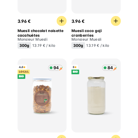
Muesli chocolat noisette cacahuètes
Muesli coco goji cranberrie
3.96 €
3.96 €
Muesli chocolat noisette
Muesli coco goji
cacahuètes
cranberries
Monsieur Muesli
Monsieur Muesli
300g
300g
13.19 € / kilo
13.19 € / kilo
4.5
5
LOCAL
BIO
BIO
Granola beurre de cacahuètes
Farine de blé T65 bio