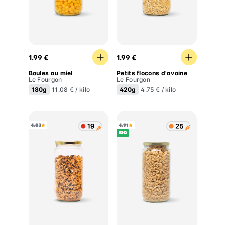
Boules au miel
Petits flocons d'avoine
1.99 €
1.99 €
Boules au miel
Petits flocons d'avoine
Le Fourgon
Le Fourgon
180g
420g
11.08 € / kilo
4.75 € / kilo
4.83
4.91
BIO