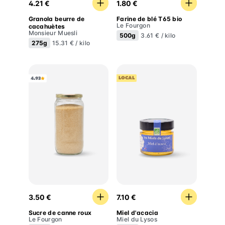
4.21 €
1.80 €
Granola beurre de
Farine de blé T65 bio
Le Fourgon
cacahuètes
Monsieur Muesli
500g
3.61 € / kilo
275g
15.31 € / kilo
LOCAL
4.93
Sucre de canne roux
Miel d'acacia
3.50 €
7.10 €
Sucre de canne roux
Miel d'acacia
Le Fourgon
Miel du Lysos