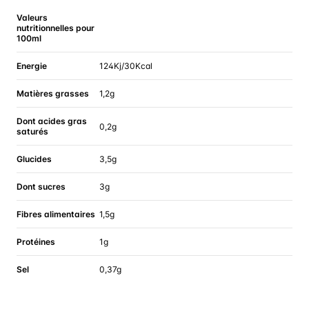
Valeurs
nutritionnelles pour
100ml
Energie
124Kj/30Kcal
Matières grasses
1,2g
Dont acides gras
0,2g
saturés
Glucides
3,5g
Dont sucres
3g
Fibres alimentaires
1,5g
Protéines
1g
Sel
0,37g