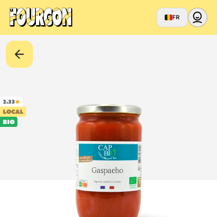
FR
2.33
LOCAL
BIO