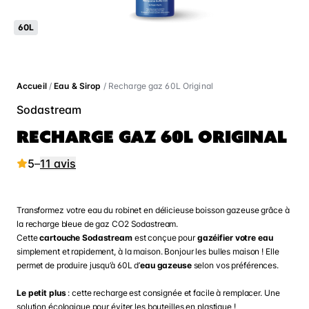
60L
Accueil
/
Eau & Sirop
/ Recharge gaz 60L Original
Sodastream
RECHARGE GAZ 60L ORIGINAL
5
–
11 avis
Transformez votre eau du robinet en délicieuse boisson gazeuse grâce à
la recharge bleue de gaz CO2 Sodastream.
Cette
cartouche Sodastream
est conçue pour
gazéifier votre eau
simplement et rapidement, à la maison. Bonjour les bulles maison ! Elle
permet de produire jusqu’à 60L d’
eau gazeuse
selon vos préférences.
Le petit plus
: cette recharge est consignée et facile à remplacer. Une
solution écologique pour éviter les bouteilles en plastique !