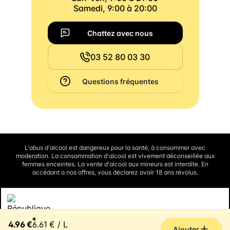
Samedi, 9:00 à 20:00
Chattez avec nous
03 52 80 03 30
Questions fréquentes
L'abus d'alcool est dangereux pour la santé, à consommer avec
moderation. La consommation d'alcool est vivement déconseillée aux
femmes enceintes. La vente d'alcool aux mineurs est interdite. En
accédant a nos offres, vous déclarez avoir 18 ans révolus.
Interdiction de vente de boissons alcooliques aux mineurs de
*
moins de 18 ans
4.96 €
6.61 € / L
La preuve de majorité de l'acheteur est exigée au moment de la vente en
Ajouter
ligne.