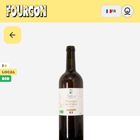
FR
5
LOCAL
BIO