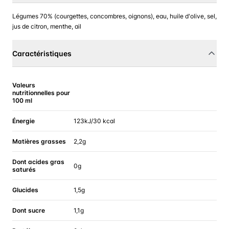
Légumes 70% (courgettes, concombres, oignons), eau, huile d'olive, sel,
jus de citron, menthe, ail
Caractéristiques
Valeurs
nutritionnelles pour
100 ml
Énergie
123kJ/30 kcal
Matières grasses
2,2g
Dont acides gras
0g
saturés
Glucides
1,5g
Dont sucre
1,1g