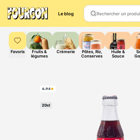
Le blog
Favoris
Fruits &
Crèmerie
Pâtes, Riz,
Huile &
S
légumes
Conserves
Sauce
Ga
4.94
20cl