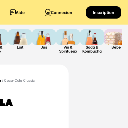
Aide
Connexion
Inscription
 &
Lait
Jus
Vin &
Soda &
Bébé
e
Spiritueux
Kombucha
a
/ Coca-Cola Classic
LA