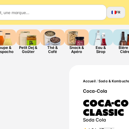
FR
oupe &
Petit Dej &
Thé &
Snack &
Eau &
Bière
spacho
Goûter
Café
Apéro
Sirop
Cidr
Accueil
/
Soda & Kombuch
Coca-Cola
COCA-CO
CLASSIC
Soda Cola