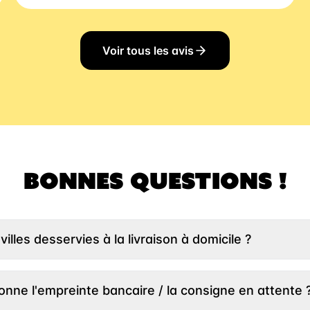
Voir tous les avis
BONNES QUESTIONS !
villes desservies à la livraison à domicile ?
entrer votre adresse un peu plus haut et nous vous indiqueron
ison. Si votre ville n’est pas encore desservie, n’hésitez pas 
nne l'empreinte bancaire / la consigne en attente 
n puisse regarder ce qu’il est possible de faire :)