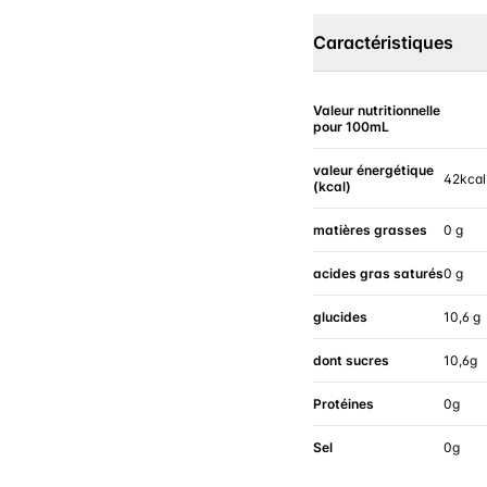
Caractéristiques
Valeur nutritionnelle
pour 100mL
valeur énergétique
42kcal
(kcal)
matières grasses
0 g
acides gras saturés
0 g
glucides
10,6 g
dont sucres
10,6g
Protéines
0g
Sel
0g