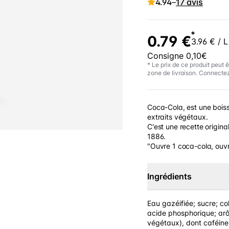
4.94
–
17 avis
*
0.79 €
3.96 € / L
Consigne 0,10€
* Le prix de ce produit peut ê
zone de livraison. Connectez
Coca-Cola, est une boiss
extraits végétaux.
C'est une recette origina
1886.
"Ouvre 1 coca-cola, ouvr
Ingrédients
Eau gazéifiée; sucre; col
acide phosphorique; arô
végétaux), dont caféine