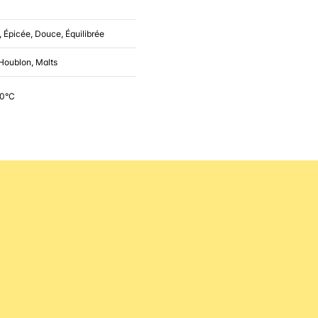
, Épicée, Douce, Équilibrée
 Houblon, Malts
10°C