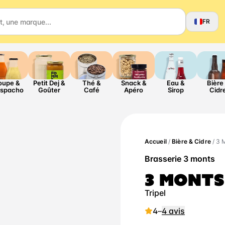
FR
oupe &
Petit Dej &
Thé &
Snack &
Eau &
Bière
spacho
Goûter
Café
Apéro
Sirop
Cidr
Accueil
/
Bière & Cidre
/ 3 
Brasserie 3 monts
3 MONTS
Tripel
4
–
4 avis