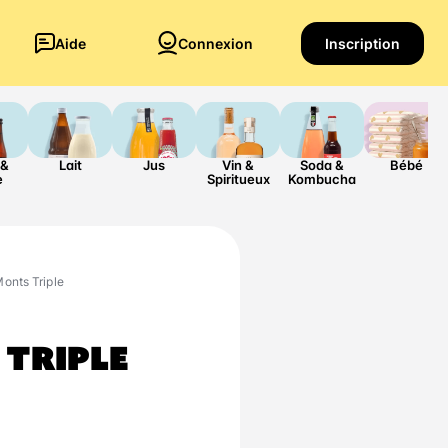
Aide
Connexion
Inscription
 &
Lait
Jus
Vin &
Soda &
Bébé
e
Spiritueux
Kombucha
Monts Triple
 TRIPLE