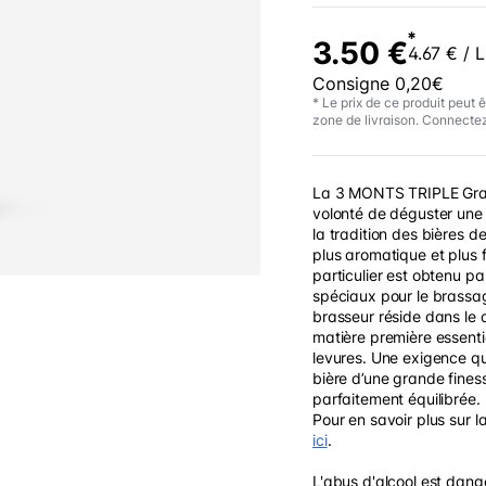
*
3.50 €
4.67 € / L
Consigne 0,20€
* Le prix de ce produit peut ê
zone de livraison. Connectez
La 3 MONTS TRIPLE Gran
volonté de déguster une
la tradition des bières de
plus aromatique et plus f
particulier est obtenu pa
spéciaux pour le brassag
brasseur réside dans le 
matière première essenti
levures. Une exigence qu
bière d’une grande fine
parfaitement équilibrée.
Pour en savoir plus sur 
ici
.
L'abus d'alcool est dang