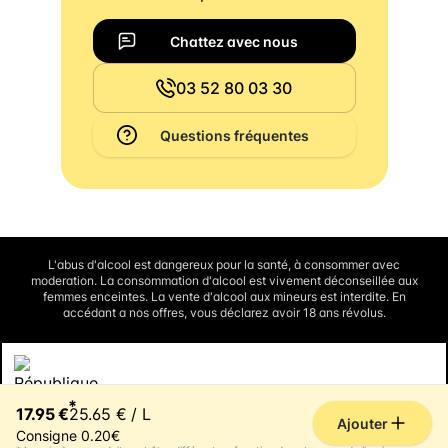
Chattez avec nous
03 52 80 03 30
Questions fréquentes
L'abus d'alcool est dangereux pour la santé, à consommer avec
moderation. La consommation d'alcool est vivement déconseillée aux
femmes enceintes. La vente d'alcool aux mineurs est interdite. En
accédant a nos offres, vous déclarez avoir 18 ans révolus.
Interdiction de vente de boissons alcooliques aux mineurs de
*
moins de 18 ans
17.95 €
25.65 € / L
La preuve de majorité de l'acheteur est exigée au moment de la vente en
Ajouter
ligne.
Consigne 0.20€
CODE DE LA SANTE PUBLIQUE, ART. L3342-1 et L3353-3