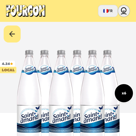
FR
4.24
LOCAL
x6