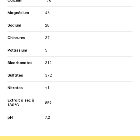
Calcium
176
Magnésium
46
Sodium
28
Chlorures
37
Potassium
5
Bicarbonates
312
Sulfates
372
Nitrates
<1
Extrait à sec à
859
180°C
pH
7,2