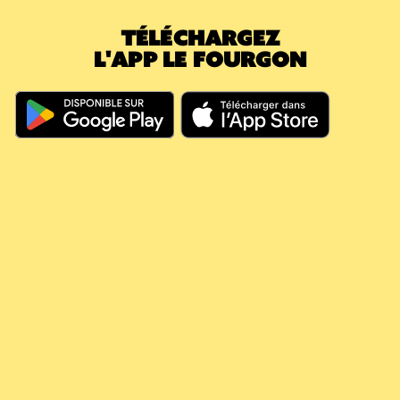
montant déjà payé a effacé la nouvelle
TÉLÉCHARGEZ
caution.
L'APP LE FOURGON
En résumé, même si vous dépassez les 60
jours, votre argent continue à travailler pour
vous, il couvre vos futures consignes et vous
évite de nouveaux débits.