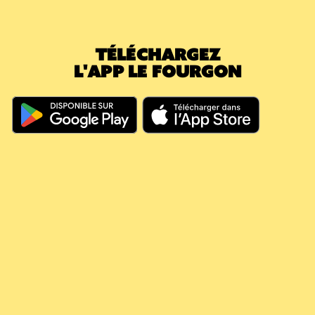
nouvelle caisse (5,40€) : votre consigne en
attente passe immédiatement à 0€. Le
montant déjà payé a effacé la nouvelle
TÉLÉCHARGEZ
caution.
L'APP LE FOURGON
En résumé, même si vous dépassez les 60
jours, votre argent continue à travailler pour
vous, il couvre vos futures consignes et vous
évite de nouveaux débits.