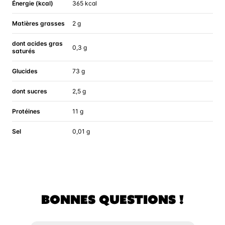
Énergie (kcal)
365 kcal
Matières grasses
2 g
dont acides gras
0,3 g
saturés
Glucides
73 g
dont sucres
2,5 g
Protéines
11 g
Sel
0,01 g
BONNES QUESTIONS !