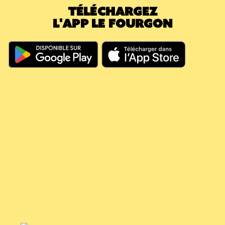
TÉLÉCHARGEZ
caution.
L'APP LE FOURGON
En résumé, même si vous dépassez les 60
jours, votre argent continue à travailler pour
vous, il couvre vos futures consignes et vous
évite de nouveaux débits.