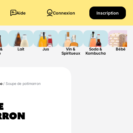
Aide
Connexion
Inscription
 &
Lait
Jus
Vin &
Soda &
Bébé
e
Spiritueux
Kombucha
ho
/ Soupe de potimarron
E
RRON