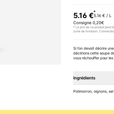
*
5.16 €
5.16 € / L
Consigne 0,20€
* Le prix de ce produit peut ê
zone de livraison. Connectez
Si l'on devait décrire un
décririons cette soupe de
vous réchauffer pour les 
Ingrédients
Potimarron, oignons, sel 