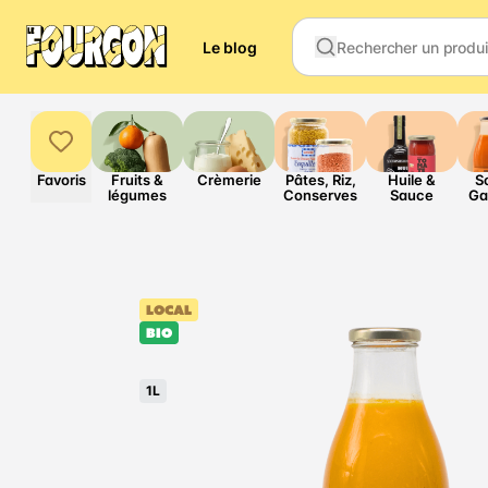
Le blog
Favoris
Fruits &
Crèmerie
Pâtes, Riz,
Huile &
S
légumes
Conserves
Sauce
Ga
LOCAL
BIO
1L