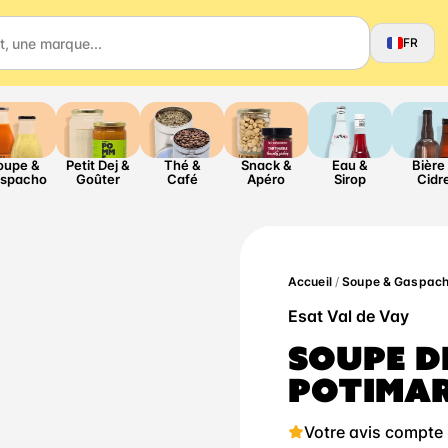
FR
oupe &
Petit Dej &
Thé &
Snack &
Eau &
Bière
spacho
Goûter
Café
Apéro
Sirop
Cidr
Accueil
/
Soupe & Gaspac
Esat Val de Vay
SOUPE D
POTIMA
Votre avis compte