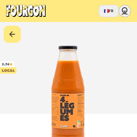
FR
3.74
LOCAL