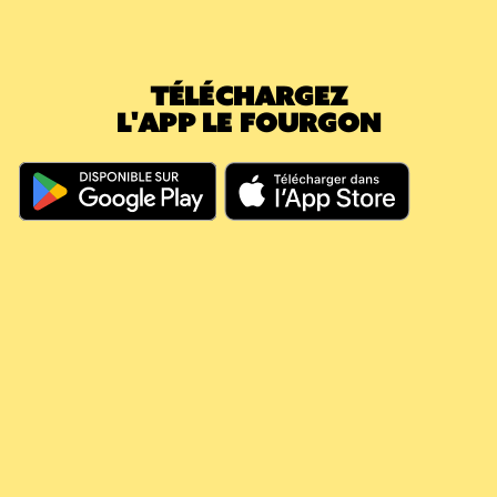
nouvelle caisse (5,40€) : votre consigne en
attente passe immédiatement à 0€. Le
montant déjà payé a effacé la nouvelle
TÉLÉCHARGEZ
caution.
L'APP LE FOURGON
En résumé, même si vous dépassez les 60
jours, votre argent continue à travailler pour
vous, il couvre vos futures consignes et vous
évite de nouveaux débits.