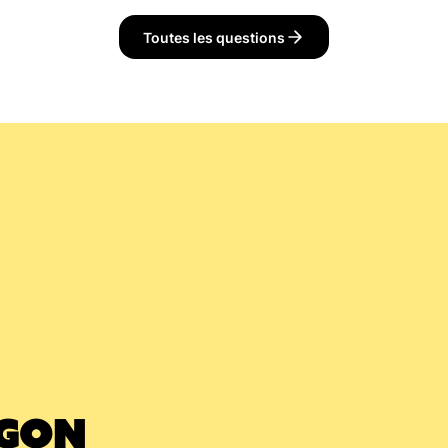
t de la validation du panier. N’hésitez pas à préciser à no
oit déposer vos caisses ;).
Toutes les questions
RGON