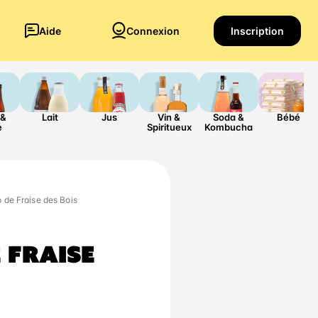
Aide
Connexion
Inscription
 &
Lait
Jus
Vin &
Soda &
Bébé
e
Spiritueux
Kombucha
p de Fraise des Bois
 FRAISE