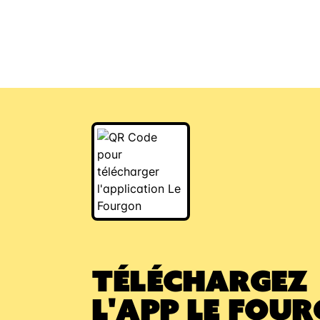
chez moi” au momen
ce que ce dernier d
TÉLÉCHARGEZ
L'APP LE FOU