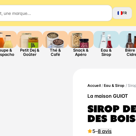
FR
oupe &
Petit Dej &
Thé &
Snack &
Eau &
Bière
spacho
Goûter
Café
Apéro
Sirop
Cidr
Accueil
/
Eau & Sirop
/ Siro
La maison GUIOT
SIROP DE
DES BOIS
5
–
8 avis