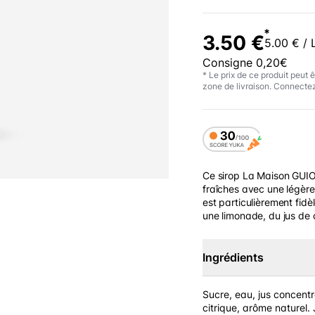
*
3.50 €
5.00 € / 
Consigne 0,20€
* Le prix de ce produit peut ê
zone de livraison. Connectez
Ce sirop La Maison GUIO
fraîches avec une légère
est particulièrement fidè
une limonade, du jus de 
Ingrédients
Sucre, eau, jus concentré
citrique, arôme naturel.