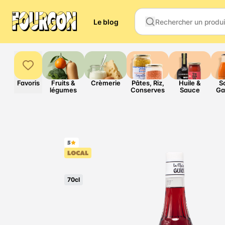
Le blog
Favoris
Fruits &
Crèmerie
Pâtes, Riz,
Huile &
S
légumes
Conserves
Sauce
Ga
5
LOCAL
70cl