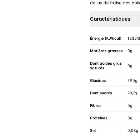
de jus de fraise des bois
Caractéristiques
Énergie (KJ/kcal)
1335/
Matières grasses
0g
Dont acides gras
0g
saturés
Glucides
79,0g
Dont sucres
78,7g
Fibres
0g
Protéines
0g
Sel
0,03g