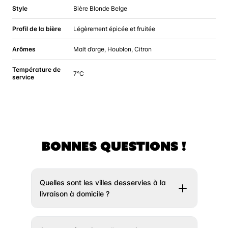
Style
Bière Blonde Belge
Profil de la bière
Légèrement épicée et fruitée
Arômes
Malt d’orge, Houblon, Citron
Température de
7°C
service
BONNES QUESTIONS !
Quelles sont les villes desservies à la
livraison à domicile ?
Il vous suffit de rentrer votre adresse un peu
plus haut et nous vous indiquerons si votre