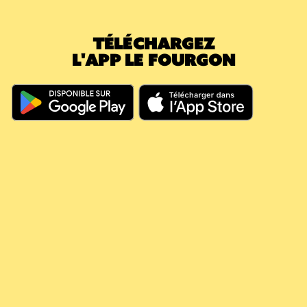
attente passe immédiatement à 0€. Le
montant déjà payé a effacé la nouvelle
TÉLÉCHARGEZ
caution.
L'APP LE FOURGON
En résumé, même si vous dépassez les 60
jours, votre argent continue à travailler pour
vous, il couvre vos futures consignes et vous
évite de nouveaux débits.