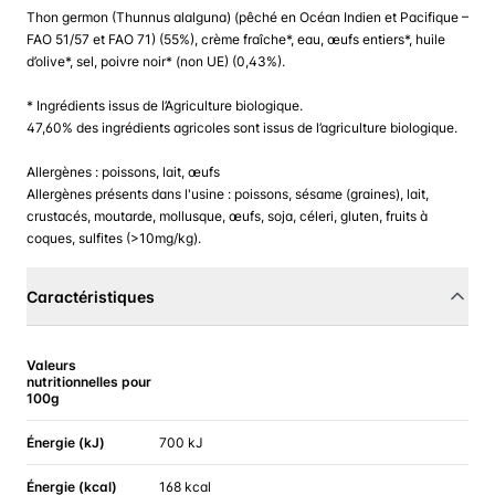
Thon germon (Thunnus alalguna) (pêché en Océan Indien et Pacifique –
FAO 51/57 et FAO 71) (55%), crème fraîche*, eau, œufs entiers*, huile
d’olive*, sel, poivre noir* (non UE) (0,43%).
* Ingrédients issus de l’Agriculture biologique.
47,60% des ingrédients agricoles sont issus de l’agriculture biologique.
Allergènes : poissons, lait, œufs
Allergènes présents dans l'usine : poissons, sésame (graines), lait,
crustacés, moutarde, mollusque, œufs, soja, céleri, gluten, fruits à
coques, sulfites (>10mg/kg).
Caractéristiques
Valeurs
nutritionnelles pour
100g
Énergie (kJ)
700 kJ
Énergie (kcal)
168 kcal