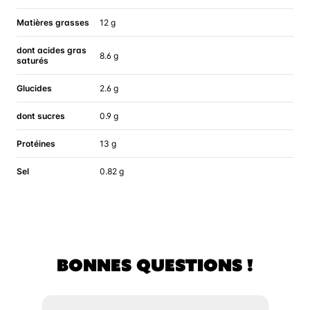
Matières grasses
12 g
dont acides gras
8.6 g
saturés
Glucides
2.6 g
dont sucres
0.9 g
Protéines
13 g
Sel
0.82 g
BONNES QUESTIONS !