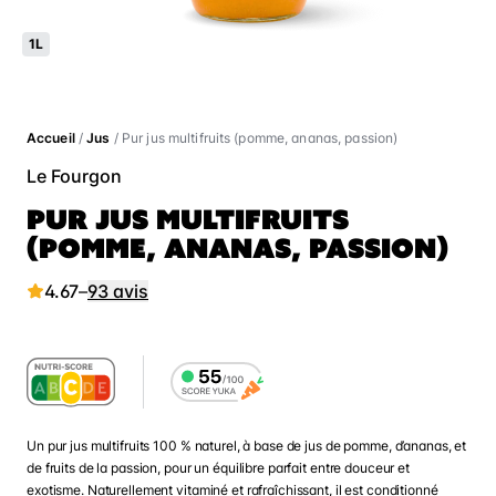
1L
Accueil
/
Jus
/ Pur jus multifruits (pomme, ananas, passion)
Le Fourgon
PUR JUS MULTIFRUITS
(POMME, ANANAS, PASSION)
4.67
–
93 avis
Un pur jus multifruits 100 % naturel, à base de jus de pomme, d’ananas, et
de fruits de la passion, pour un équilibre parfait entre douceur et
exotisme. Naturellement vitaminé et rafraîchissant, il est conditionné