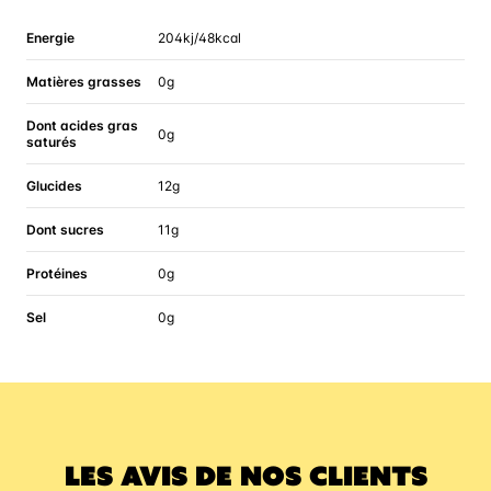
Energie
204kj/48kcal
Matières grasses
0g
Dont acides gras
0g
saturés
Glucides
12g
Dont sucres
11g
Protéines
0g
Sel
0g
LES AVIS DE NOS CLIENTS