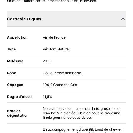
filtration. Elaboré naturellement sans sulfites, ni levures.
Caractéristiques
Appellation
Vin de France
Type
Pétillant Naturel
Millésime
2022
Robe
Couleur rosé framboise.
Cépages
100% Grenache Gris
Degré d'alcool
11,5%
Notes intenses de fraises des bois, groseilles et
Note de
brioche. Vin bien équilibré en bouche avec une
dégustation
finale gourmande et acidulée.
En accompagnement d'apéritif, toast de chèvre,