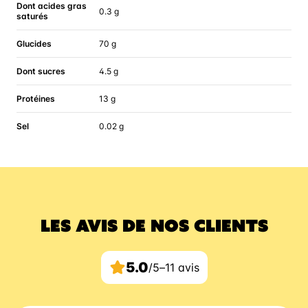
Dont acides gras
0.3 g
saturés
Glucides
70 g
Dont sucres
4.5 g
Protéines
13 g
Sel
0.02 g
LES AVIS DE NOS CLIENTS
5.0
/5
–
11 avis