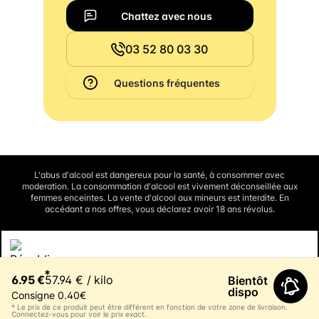
Chattez avec nous
03 52 80 03 30
Questions fréquentes
L'abus d'alcool est dangereux pour la santé, à consommer avec
moderation. La consommation d'alcool est vivement déconseillée aux
femmes enceintes. La vente d'alcool aux mineurs est interdite. En
accédant a nos offres, vous déclarez avoir 18 ans révolus.
Interdiction de vente de boissons alcooliques aux mineurs de
*
moins de 18 ans
6.95 €
57.94 € / kilo
Bientôt
La preuve de majorité de l'acheteur est exigée au moment de la vente en
ligne.
dispo
Consigne 0.40€
CODE DE LA SANTE PUBLIQUE, ART. L3342-1 et L3353-3
* Le prix de ce produit peut être différent en fonction de votre zone de livraison.
Connectez-vous pour voir le prix exact.