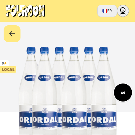
FR
5
LOCAL
x6