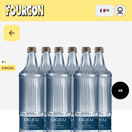
FR
5
LOCAL
x6