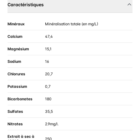
Caractéristiques
Minéraux
Minéralisation totale (en mg/L)
Calcium
47,4
Magnésium
15,1
Sodium
16
Chlorures
20,7
Potassium
0,7
Bicarbonates
180
Sulfates
35,5
Nitrates
2.9mg/l.
Extrait à sec à
250