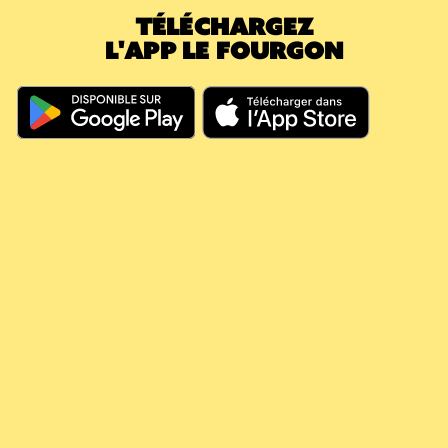
TÉLÉCHARGEZ
caution.
L'APP LE FOURGON
En résumé, même si vous dépassez les 60
jours, votre argent continue à travailler pour
vous, il couvre vos futures consignes et vous
évite de nouveaux débits.