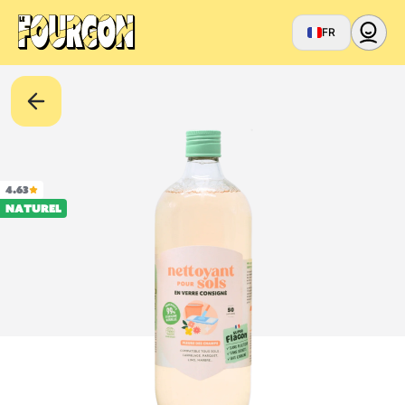
FR
4.63
Naturel