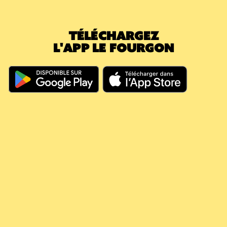
attente passe immédiatement à 0€. Le
montant déjà payé a effacé la nouvelle
TÉLÉCHARGEZ
caution.
L'APP LE FOURGON
En résumé, même si vous dépassez les 60
jours, votre argent continue à travailler pour
vous, il couvre vos futures consignes et vous
évite de nouveaux débits.