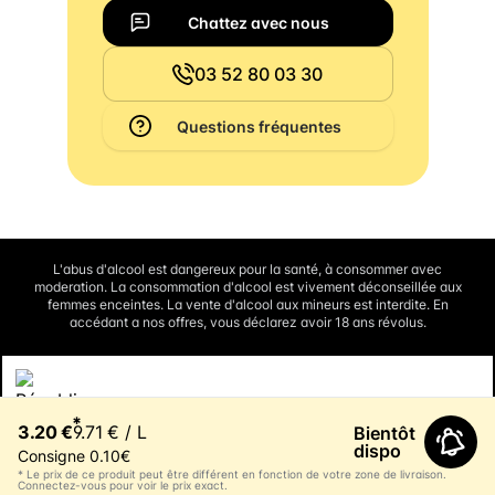
Chattez avec nous
03 52 80 03 30
Questions fréquentes
L'abus d'alcool est dangereux pour la santé, à consommer avec
moderation. La consommation d'alcool est vivement déconseillée aux
femmes enceintes. La vente d'alcool aux mineurs est interdite. En
accédant a nos offres, vous déclarez avoir 18 ans révolus.
Interdiction de vente de boissons alcooliques aux mineurs de
*
moins de 18 ans
3.20 €
9.71 € / L
Bientôt
La preuve de majorité de l'acheteur est exigée au moment de la vente en
ligne.
dispo
Consigne 0.10€
CODE DE LA SANTE PUBLIQUE, ART. L3342-1 et L3353-3
* Le prix de ce produit peut être différent en fonction de votre zone de livraison.
Connectez-vous pour voir le prix exact.