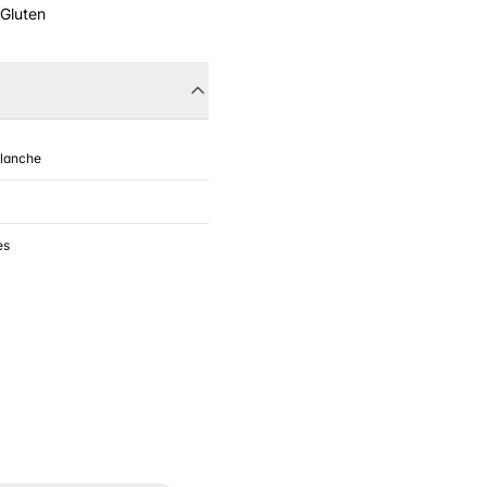
 Gluten
Blanche
es