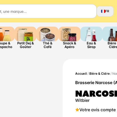
FR
oupe &
Petit Dej &
Thé &
Snack &
Eau &
Bière
spacho
Goûter
Café
Apéro
Sirop
Cidr
Accueil
/
Bière & Cidre
/ Na
Brasserie Narcose (
NARCOS
Witbier
Votre avis compte