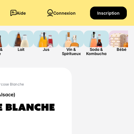
Aide
Connexion
Inscription
 &
Lait
Jus
Vin &
Soda &
Bébé
e
Spiritueux
Kombucha
rcose Blanche
Alsace)
E BLANCHE