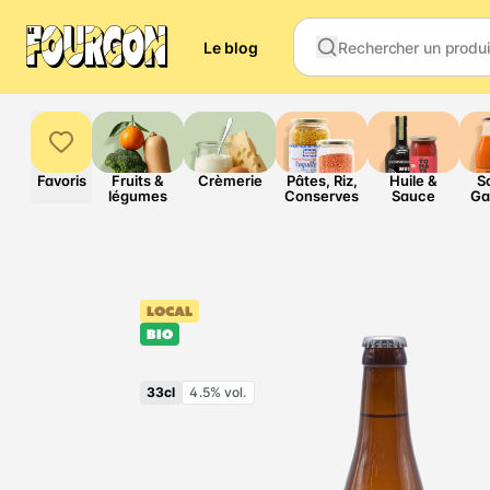
Le blog
Favoris
Fruits &
Crèmerie
Pâtes, Riz,
Huile &
S
légumes
Conserves
Sauce
Ga
LOCAL
BIO
33cl
4.5% vol.