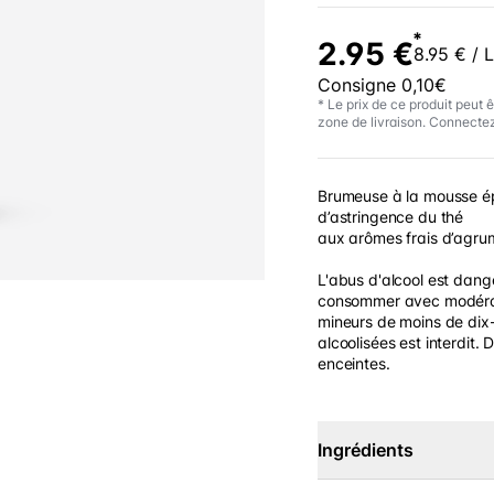
*
2.95 €
8.95 € / L
Consigne 0,10€
* Le prix de ce produit peut ê
zone de livraison. Connectez
Brumeuse à la mousse ép
d’astringence du thé
aux arômes frais d’agru
L'abus d'alcool est dang
consommer avec modérati
mineurs de moins de dix-
alcoolisées est interdit.
enceintes.
Ingrédients