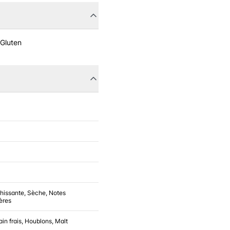
 Gluten
chissante, Sèche, Notes
ères
ain frais, Houblons, Malt