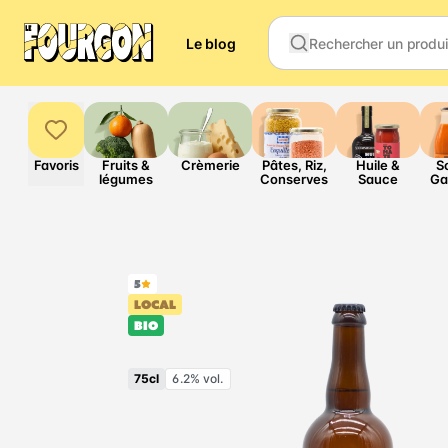
Le blog
Favoris
Fruits &
Crèmerie
Pâtes, Riz,
Huile &
S
légumes
Conserves
Sauce
Ga
5
LOCAL
BIO
75cl
6.2% vol.