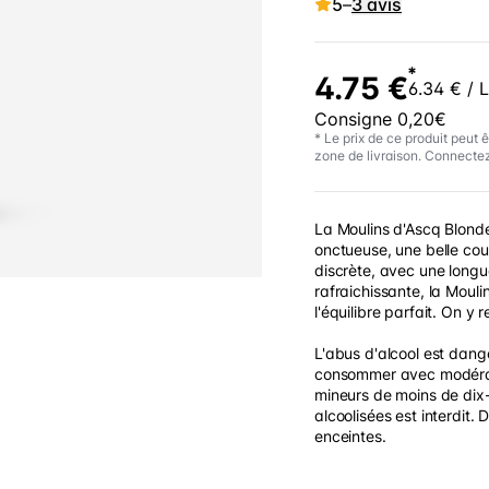
5
–
3 avis
*
4.75 €
6.34 € / L
Consigne 0,20€
* Le prix de ce produit peut ê
zone de livraison. Connectez
La Moulins d'Ascq Blond
onctueuse, une belle cou
discrète, avec une longu
rafraichissante, la Moul
l'équilibre parfait. On y r
L'abus d'alcool est dang
consommer avec modérati
mineurs de moins de dix-
alcoolisées est interdit.
enceintes.