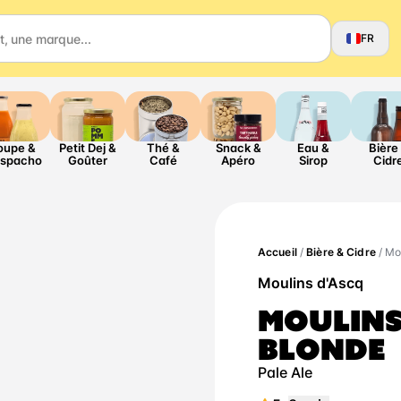
FR
oupe &
Petit Dej &
Thé &
Snack &
Eau &
Bière
spacho
Goûter
Café
Apéro
Sirop
Cidr
Accueil
/
Bière & Cidre
/ Mo
Moulins d'Ascq
MOULINS
BLONDE
Pale Ale