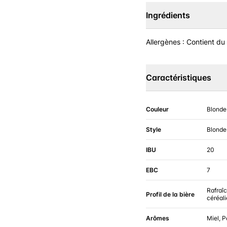
Ingrédients
Allergènes : Contient du
Caractéristiques
Couleur
Blonde
Style
Blonde
IBU
20
EBC
7
Rafraî
Profil de la bière
céréali
Arômes
Miel, P