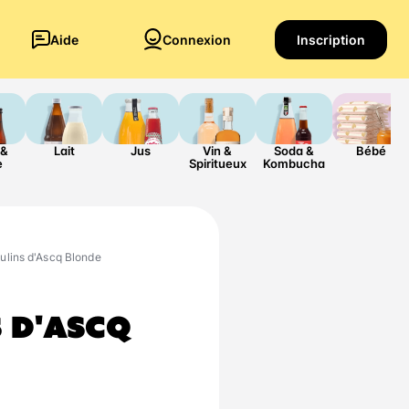
Aide
Connexion
Inscription
 &
Lait
Jus
Vin &
Soda &
Bébé
e
Spiritueux
Kombucha
ulins d'Ascq Blonde
 D'ASCQ