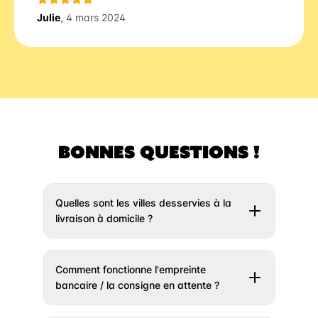
Julie
, 4 mars 2024
BONNES QUESTIONS !
Quelles sont les villes desservies à la
livraison à domicile ?
Il vous suffit de rentrer votre adresse un peu
plus haut et nous vous indiquerons si votre
Comment fonctionne l'empreinte
ville est éligible à la livraison. Si votre ville
bancaire / la consigne en attente ?
n’est pas encore desservie, n’hésitez pas à
vous créer un compte afin que l’on puisse
Avec ce système on veut simplifier vos