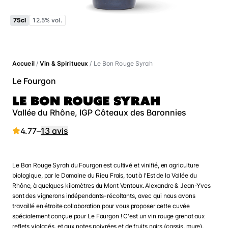
75cl
12.5% vol.
Accueil
/
Vin & Spiritueux
/ Le Bon Rouge Syrah
Le Fourgon
LE BON ROUGE SYRAH
Vallée du Rhône, IGP Côteaux des Baronnies
4.77
–
13 avis
Le Bon Rouge Syrah du Fourgon est cultivé et vinifié, en agriculture
biologique, par le Domaine du Rieu Frais, tout à l'Est de la Vallée du
Rhône, à quelques kilomètres du Mont Ventoux. Alexandre & Jean-Yves
sont des vignerons indépendants-récoltants, avec qui nous avons
travaillé en étroite collaboration pour vous proposer cette cuvée
spécialement conçue pour Le Fourgon ! C'est un vin rouge grenat aux
reflets violacés, et aux notes poivrées et de fruits noirs (cassis, mure),