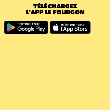
TÉLÉCHARGEZ
caution.
L'APP LE FOURGON
En résumé, même si vous dépassez les 60
jours, votre argent continue à travailler pour
vous, il couvre vos futures consignes et vous
évite de nouveaux débits.