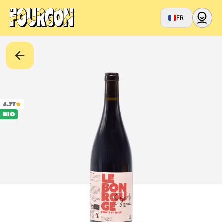
FR
4.77
BIO