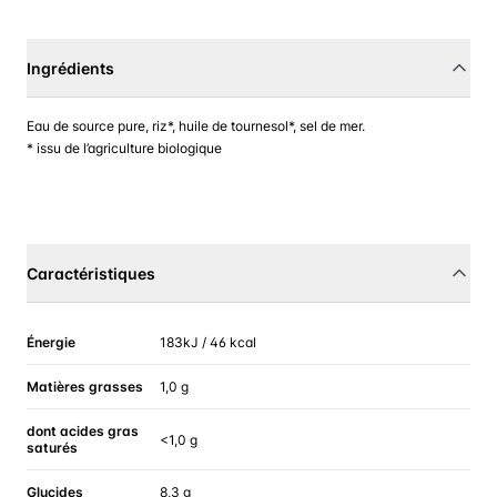
Ingrédients
Eau de source pure, riz*, huile de tournesol*, sel de mer.
* issu de l’agriculture biologique
Caractéristiques
Énergie
183kJ / 46 kcal
Matières grasses
1,0 g
dont acides gras
<1,0 g
saturés
Glucides
8,3 g