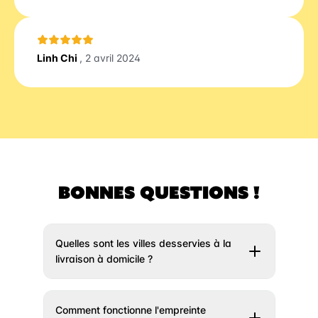
Linh Chi
, 2 avril 2024
BONNES QUESTIONS !
Quelles sont les villes desservies à la
livraison à domicile ?
Il vous suffit de rentrer votre adresse un peu
plus haut et nous vous indiquerons si votre
Comment fonctionne l'empreinte
ville est éligible à la livraison. Si votre ville