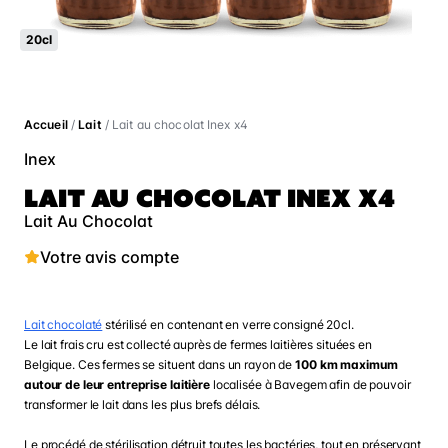
20cl
Accueil
/
Lait
/ Lait au chocolat Inex x4
Inex
LAIT AU CHOCOLAT INEX X4
Lait Au Chocolat
Votre avis compte
Lait chocolaté
stérilisé en contenant en verre consigné 20cl.
Le lait frais cru est collecté auprès de fermes laitières situées en
Belgique. Ces fermes se situent dans un rayon de
100 km maximum
autour de leur entreprise laitière
localisée à Bavegem
afin de pouvoir
transformer le lait dans les plus brefs délais.
Le procédé de stérilisation détruit toutes les bactéries, tout en préservant