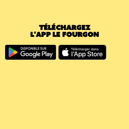
commande suivante, vous prenez une
nouvelle caisse (5,40€) : votre consigne en
attente passe immédiatement à 0€. Le
montant déjà payé a effacé la nouvelle
TÉLÉCHARGEZ
caution.
L'APP LE FOURGON
En résumé, même si vous dépassez les 60
jours, votre argent continue à travailler pour
vous, il couvre vos futures consignes et vous
évite de nouveaux débits.