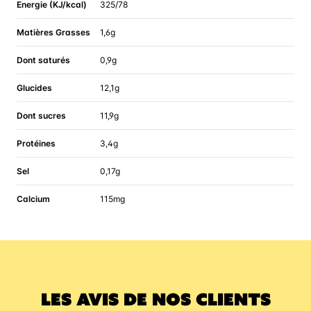
Energie (KJ/kcal)
325/78
Matières Grasses
1,6g
Dont saturés
0,9g
Glucides
12,1g
Dont sucres
11,9g
Protéines
3,4g
Sel
0,17g
Calcium
115mg
LES AVIS DE NOS CLIENTS