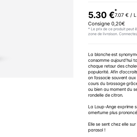
*
5.30 €
7.07 € / L
Consigne 0,20€
* Le prix de ce produit peut ê
zone de livraison. Connectez
La blanche est synonyme 
consomme aujourd’hui tou
chaque retour des chale
popularité. Afin d’accroi
on l’associe souvent aux
cours du brassage grâce
ou bien au moment du ser
rondelle de citron.
La Loup-Ange exprime so
amertume plus prononcé
Elle se sent chez elle sur
parasol !