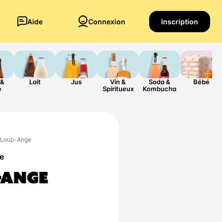
Aide
Connexion
Inscription
 &
Lait
Jus
Vin &
Soda &
Bébé
e
Spiritueux
Kombucha
 Loup-Ange
e
-ANGE