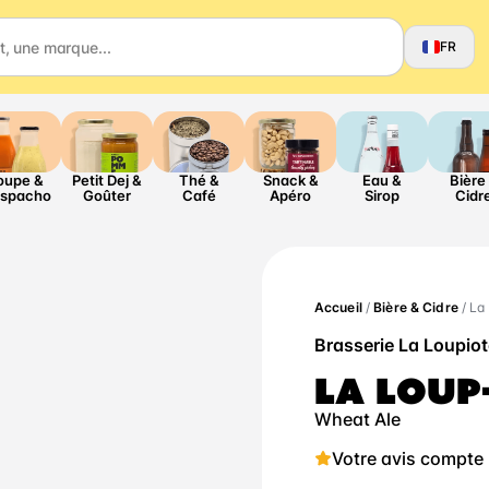
FR
oupe &
Petit Dej &
Thé &
Snack &
Eau &
Bière
spacho
Goûter
Café
Apéro
Sirop
Cidr
Accueil
/
Bière & Cidre
/ La
Brasserie La Loupiot
LA LOUP
Wheat Ale
Votre avis compte