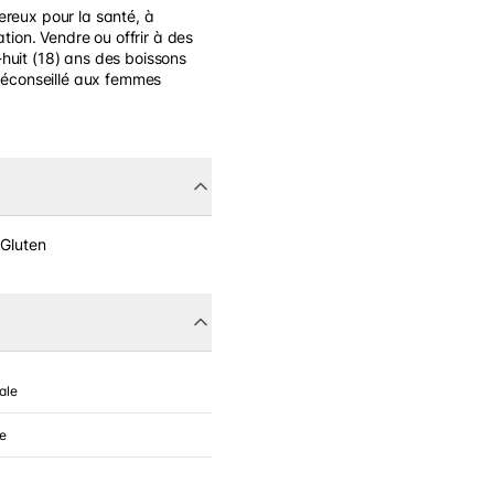
ereux pour la santé, à
on. Vendre ou offrir à des
huit (18) ans des boissons
 Déconseillé aux femmes
 Gluten
ale
e