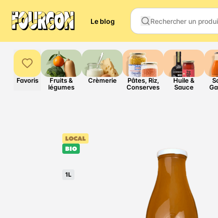
Le blog
Favoris
Fruits &
Crèmerie
Pâtes, Riz,
Huile &
S
légumes
Conserves
Sauce
Ga
LOCAL
BIO
1L