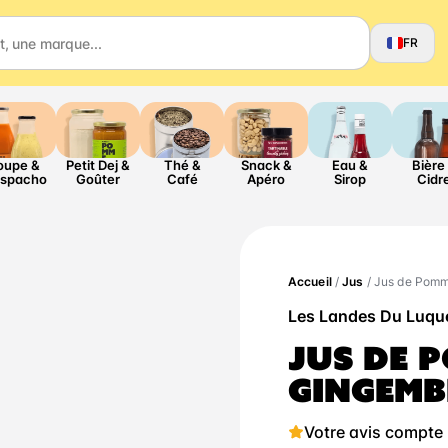
FR
oupe &
Petit Dej &
Thé &
Snack &
Eau &
Bière
spacho
Goûter
Café
Apéro
Sirop
Cidr
Accueil
/
Jus
/ Jus de Pom
Les Landes Du Luqu
JUS DE 
GINGEMB
Votre avis compte