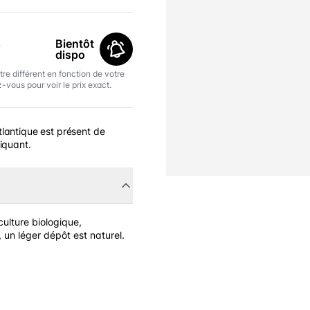
L
Bientôt
dispo
tre différent en fonction de votre
-vous pour voir le prix exact.
lantique est présent de
iquant.
ulture biologique,
, un léger dépôt est naturel.