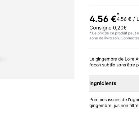
*
4.56 €
4.56 € / 
Consigne 0,20€
* Le prix de ce produit peut ê
zone de livraison. Connectez
Le gingembre de Loire At
façon subtile sans être p
Ingrédients
Pommes issues de l'agric
gingembre, jus non filtré