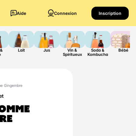
Aide
Connexion
Inscription
 &
Lait
Jus
Vin &
Soda &
Bébé
e
Spiritueux
Kombucha
me Gingembre
et
POMME
RE